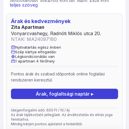
(mosogatógép, indukciós főző lap, mikró, kávé főző,
teljes szöveg
vízforraló, kenyérpirító), 1 fürdő zuhanyzóval és 1 külön
álló wc áll a vendégek rendelkezésére.
Árak és kedvezmények
Az apartman klimatizált. A kellemes időtöltést két
Zita Apartman
különálló, hálószobából nyíló, panorámás, pihenő és
Vonyarcvashegy, Radnóti Miklós utca 20.
napozóterasz biztosítja. A vendégek számára ingyenes
NTAK: MA24097180
parkolási lehetőség biztosított, zárt udvarban. A Balaton
legjobb strandja, a vonyarcvashegyi Lidó Strand kb. 1, 5
Nyitvatartás egész évben
Szép kártya elfogadás:
km-re elérhető.
Légkondicionálás van
1 apartman 4 férőhely
A strandon a parkolás ingyenesen biztosított. Az
apartman 3 km-re található a Szent Mihály-dombtól és
kápolnától. A közelben étterem, bolt (kb. 250 m)
Pontos árak és szabad időpontok online foglalási
található. A környéken számos programra nyílik
rendszeren keresztül.
lehetőség. (pl.: lovaglás, golfozás, túrázás, vízisí, stb. )
Árak, foglaltsági naptár ▸
Foglalható szállás:
Panorámás Design 4 fős apartman 2 hálótérrel
Idegenforgalmi adó: 600 Ft / fő / éj
Az árak tájékoztató jellegűek. Az árváltoztatás és elírás joga
fenntartva.
Mindig kérjen pontos ajánlatot a hirdetőtől.