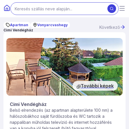
Apartman
Vonyarcvashegy
Következő
Cimi Vendégház
További képek
Cimi Vendégház
Belső elrendezés (az apartman alapterülete 100 nm) a
hálószobákhoz saját fürdőszoba és WC tartozik a
nappaliban műholdas televízió és internet hozzáférés
van a konyha jól felszerelt (hűtő fagyasztóval,