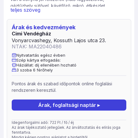
gáztűzhely sütővel, kávéfőző, mikró, étkészlet,
teljes szöveg
evőeszközök, poharak, edények) az alagsorban cso-
cso és ping-pong asztal A környezet a kertben grillező
és pavilon, hinta és trambulin az autóval a bekerített
Árak és kedvezmények
udvarban lehet parkolni, a garázsban kerékpár és
Cimi Vendégház
babakocsi tárolásra van lehetőség éttermek,
Vonyarcvashegy, Kossuth Lajos utca 23.
élelmiszerboltok, üzletek 500 m-en belül A helyi strandon
NTAK: MA22040486
kötélpályás vízisíélési lehetőség, továbbá szörfiskola is
Nyitvatartás egész évben
működik.
Szép kártya elfogadás:
Háziállat: díj ellenében hozható
Kiránduló helyek Keszthelyi Festetics kastély tapolcai
3 szoba 6 férőhely
Tavas-barlang balatongyöröki Afrika múzeum
közelünkben számtalan termál fürdő van (Hévíz,
Pontos árak és szabad időpontok online foglalási
Zalakaros, Kehidakustány) Szórakozás borfesztiválok
rendszeren keresztül.
Foglalható szállás:
Panorámás erkélyes 8 fős apartman 4 hálótérrel
Árak, foglaltsági naptár ▸
(pótágyazható)
Idegenforgalmi adó: 722 Ft / fő / éj
Az árak tájékoztató jellegűek. Az árváltoztatás és elírás joga
fenntartva.
Mindig kérjen pontos ajánlatot a hirdetőtől.