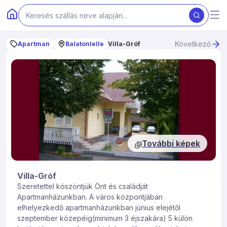
Következő
Apartman
Balatonlelle
Villa-Gróf
További képek
Villa-Gróf
Szeretettel köszöntjük Önt és családját
Apartmanházunkban. A város központjában
elhelyezkedő apartmanházunkban június elejétől
szeptember közepéig(minimum 3 éjszakára) 5 külön