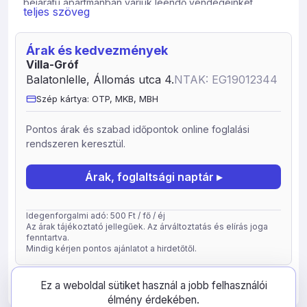
bejáratú apartmanban várjuk leendő vendégeinket.
teljes szöveg
Ideális családok, nagyobb társaságok részére.
Elhelyezés: külön bejáratú 2-4 fõs apartmanokban,
Árak és kedvezmények
zuhanyzós fürdőszoba, konyhasarok (+mikró), tv
Villa-Gróf
műholdas csatornákkal, wifi, saját terasz, parkolási
Balatonlelle, Állomás utca 4.
NTAK: EG19012344
lehetőség zárt udvarban.
Szép kártya: OTP, MKB, MBH
Programok: cirkusz, vidámpark, szabadtéri színpad,
koncertek, hangulatos borkóstolás Közelben
Pontos árak és szabad időpontok online foglalási
élményfürdő és homokos part, élelmiszerüzletek, posta,
rendszeren keresztül.
szórakozóhelyek, éttermek, hajóállomás
található.Vendégszeretetünk és sokéves tapasztalatunk
garantálja, hogy szívesen térjen vissza hozzánk.
Árak, foglaltsági naptár ▸
Extra szolgáltatások: grillezési lehetőség.
Bababarát szállás: fürdetőkád, gyerekágynemű,
Idegenforgalmi adó: 500 Ft / fő / éj
játszótér, asztali etetőszék, kiságy.
Az árak tájékoztató jellegűek. Az árváltoztatás és elírás joga
fenntartva.
A szállashely típusa: apartman
Mindig kérjen pontos ajánlatot a hirdetőtől.
Földszintes 4 fős apartman 2 hálótérrel, max. 4 fő
Földszintes Családi 4 fős apartman 1 hálótérrel, max. 4 fő
frissítve: 2026-05-05
78759
Ez a weboldal sütiket használ a jobb felhasználói
Teraszos Studio 2 fős apartman 1 hálótérrel, max. 2 fő
élmény érdekében.
Teraszos Komfort 2 fős apartman 1 hálótérrel, max. 2 fő