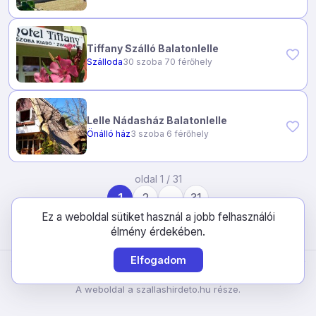
Tiffany Szálló Balatonlelle
Szálloda
30 szoba 70 férőhely
Lelle Nádasház Balatonlelle
Önálló ház
3 szoba 6 férőhely
oldal 1 / 31
1
2
…
31
Ez a weboldal sütiket használ a jobb felhasználói
élmény érdekében.
Elfogadom
Kiadó balatoni szállások © 2026. Minden jog fenntartva.
A weboldal a szallashirdeto.hu része.