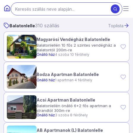
310 szállás
Balatonlelle
Toplista
Magyarósi Vendégház Balatonlelle
Balatonlellén 10 fős 2 szintes vendégház a
Balatontól 200m-re
Önálló ház
4 szoba 10 férőhely
Bodza Apartman Balatonlelle
Önálló ház
1 apartman 4 férőhely
Acsi Apartman Balatonlelle
Balatonlellén önálló 6+2 fős apartman a
strandtól 300m-re
Önálló ház
3 szoba 8 férőhely
AB Apartmanok (L) Balatonlelle