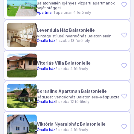
Balatonlellén igényes vízparti apartmanok
saját stéggel
Apartman
1 apartman 4 férőhely
Levendula Ház Balatonlelle
Vintage stílusú nyaralóház Balatonlellén
Önálló ház
4 szoba 13 férőhely
Vitorlás Villa Balatonlelle
Önálló ház
2 szoba 4 férőhely
Borsalino Apartman Balatonlelle
RádLiget Vendégház Balatonlelle-Rádpuszta
Önálló ház
5 szoba 12 férőhely
Viktória Nyaralóház Balatonlelle
Önálló ház
2 szoba 4 férőhely