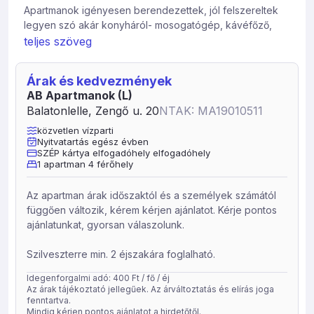
Apartmanok igényesen berendezettek, jól felszereltek
legyen szó akár konyháról- mosogatógép, kávéfőző,
kenyérpiritó, vízforraló, mikrósütő-, kisgyerekeseknek ha
teljes szöveg
szükségük van rá akkor rendelkezésükre áll – etetőszék,
gyermekágy, babakád-, értékeiket is biztonságba
Árak és kedvezmények
tudhatják ha az apartman széfjébe teszik. A nyugodt
AB Apartmanok (L)
pihenés elengedhetetlen feltétele, hogy autóját a
Balatonlelle, Zengő u. 20
NTAK: MA19010511
szálláshely zárt udvarában biztonságban tudhassa.
közvetlen vízparti
Nyitvatartás egész évben
SZÉP kártya elfogadóhely elfogadóhely
1 apartman 4 férőhely
Az apartman árak időszaktól és a személyek számától
függően változik, kérem kérjen ajánlatot. Kérje pontos
ajánlatunkat, gyorsan válaszolunk.
Szilveszterre min. 2 éjszakára foglalható.
Idegenforgalmi adó: 400 Ft / fő / éj
Az árak tájékoztató jellegűek. Az árváltoztatás és elírás joga
fenntartva.
Mindig kérjen pontos ajánlatot a hirdetőtől.