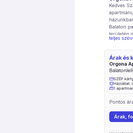
Kedves Szá
apartmanun
házunkban,
Balaton pa
területén 
teljes szö
hálószoba,
erkélyes),
nappali is
Árak és
nagy csalá
Orgona A
helyszíne 
Balatonlell
a pótágyak
SZÉP kárt
Háziállat:
1 apartman
Pontos ára
Árak, fo