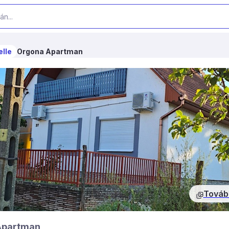
elle
Orgona Apartman
Továb
Apartman