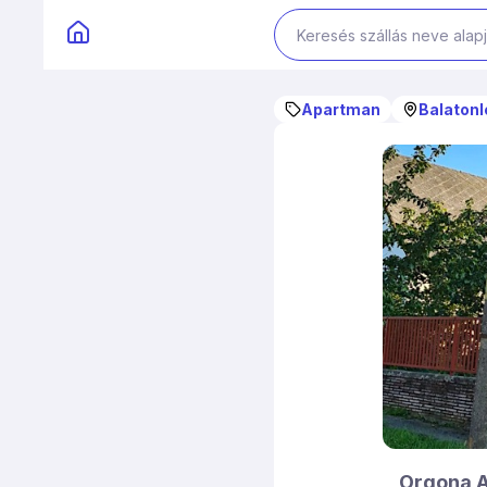
Apartman
Balatonl
Orgona 