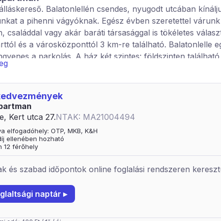
lláskereső. Balatonlellén csendes, nyugodt utcában kínálj
kat a pihenni vágyóknak. Egész évben szeretettel várunk
 családdal vagy akár baráti társasággal is tökéletes válasz
rttól és a városközponttól 3 km-re található. Balatonlelle 
ingyenes a parkolás. A ház két szintes: földszinten található
veg
 nappali, wc, furdő, konyha-étkező. Emeleten: szintén 3 s
 fürdőszoba, nappali. Minden szoba légkondicionált, a földsz
. A földszinten és az emeleten is pótágyas szoba található. 
 kedvezmények
dok vagy baráti társaságok számára, akár céges csapatépí
partman
is lehet. A ház összesen 12 fő számára nyújt kényelmes lak
e, Kert utca 27.
NTAK: MA21004494
kal 14 fő számára nyújt szállást a nyaralni vágyóknak.
ya elfogadóhely: OTP, MKB, K&H
 díj ellenében hozható
 12 férőhely
k és szabad időpontok online foglalási rendszeren kereszt
glaltsági naptár ▸