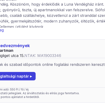
ndég. Köszönöm, hogy érdeklődik a Luna Vendégház iránt.
y, gyönyörű, tiszta, új apartmanokkal van felszerelve. Siófo
ebb, családi szálláshelye, közvetlenül a zárt stranddal sz
üfék, gyermekjátszótér, modern zuhanyzók, öltözők, érté
 Kellemes üdülést kívánok.
veg
áltatások: kerthelyiség.
ely típusa: apartman
 kedvezmények
urist 4 fős apartman 1 hálótérrel, max. 4 fő
artman
gliget utca 15.
NTAK: MA19003346
k és szabad időpontok online foglalási rendszeren kereszt
glaltsági naptár ▸
 adó: 550 Ft / fő / éj
ztató jellegűek. Az árváltoztatás és elírás joga fenntartva.
pontos ajánlatot a hirdetőtől.