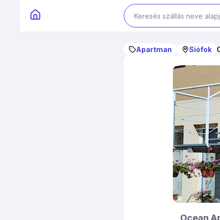
Apartman
Siófok
Ocean A