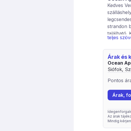
Kedves Ve
szálláshel
legcsendes
strandon b
található.
teljes szö
Extra szolg
A szállash
Árak és
Emeleti To
Ocean Ap
Siófok, Szi
Pontos ára
Árak, fo
Idegenforgalmi
Az árak tájéko
Mindig kérjen 