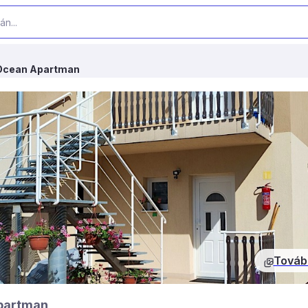
Ocean Apartman
Továb
partman