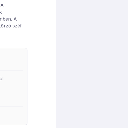
 A
k
emben. A
kőrző széf
ül.