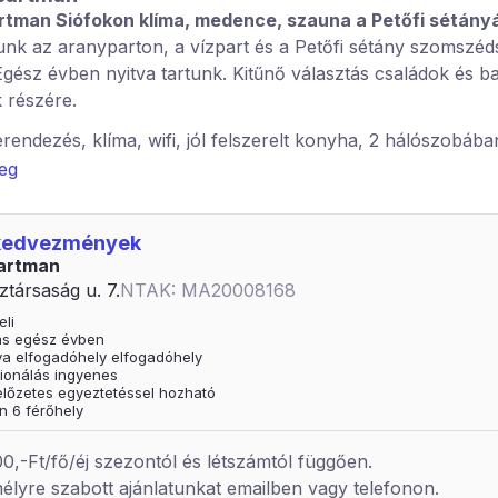
rtman Siófokon klíma, medence, szauna a Petőfi sétány
nk az aranyparton, a vízpart és a Petőfi sétány szomszé
 Egész évben nyitva tartunk. Kitűnő választás családok és ba
 részére.
endezés, klíma, wifi, jól felszerelt konyha, 2 hálószobába
, nappaliban kihúzható kanapé várja vendégeinket. Udvarba
veg
megfigyelt zárt parkoló, grillező, fűtött medence és infraf
 az élményekkel teli nyaralást. Igény szerint babaágy és et
 kedvezmények
Gyerekeknek játékokkal kedveskedünk.
artman
rsaságoknak másfél szobás apartmanunkat ajánlanám, mel
ztársaság u. 7.
NTAK: MA20008168
 az épületben található. V
eli
tás egész évben
ya elfogadóhely elfogadóhely
ionálás ingyenes
 előzetes egyeztetéssel hozható
n 6 férőhely
,-Ft/fő/éj szezontól és létszámtól függően.
élyre szabott ajánlatunkat emailben vagy telefonon.