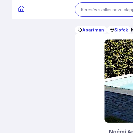
Apartman
Siófok
Noémi A