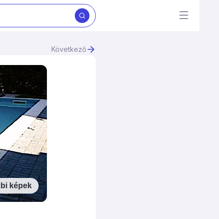
Következő
bi képek