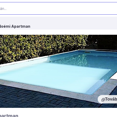
Noémi Apartman
Továb
partman