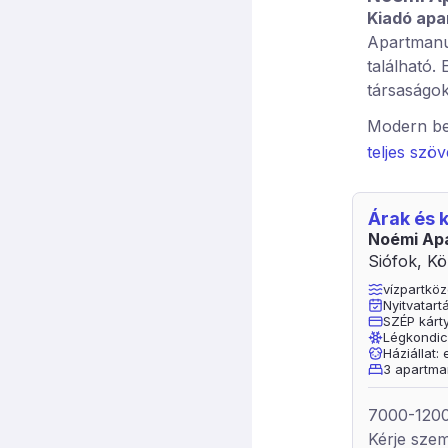
Kiadó apa
Apartmanu
található.
társaságok
Modern ber
franciaágy
teljes szö
kamerával 
szolgálják
Árak és
kérhető. 
Noémi Ap
Kisebb tá
Siófok, Kö
ugyanebben
vízpartköz
Nyitvatar
SZÉP kárt
Légkondic
Háziállat:
3 apartma
7000-12000
Kérje szem