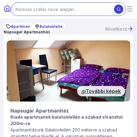
Apartman
Balatonlelle
Következő
Napsugár Apartmanház
További képek
Napsugár Apartmanház
Kiadó apartmanok balatonlellén a szabad strandtól
200m-re
Apartmanházunk Balatonlellén 200 méterre a szabad
strandtól helyezkedik el. A városban gyorsétterem,