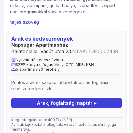
cirkusz, vidámpark, go kart pálya, szabadtéri színpad
napi programokkal várja a vendégeket.
Apartmanházunkban 1 db 5 személyes, 2 db 7 személyes
teljes szöveg
és 1 db 14 személyes külön bejáratú apartman áll
vendégeink rendelkezésére, közös nagy füves udvar
Árak és kedvezmények
nyugágyakkal, trambulinnal,ping-pong asztallal,
Napsugár Apartmanház
bográcsozó-, grillező hellyel, ahol reméljük vendégeink
Balatonlelle, Vasút utca 23.
NTAK: EG20007438
egyből otthon érzik majd magukat.
Nyitvatartás egész évben
Fontos. házunkban tekintettel kell lenni a többi vendégre
SZÉP kártya elfogadóhely: OTP, MKB, K&H
is, ezért este 10 óra után kérném a csendre vonatkozó
5 apartman 30 férőhely
szabályokat betartani. Az apartmanház területén nem
megengedett a hangszórók használata. zenét hallgatni
Pontos árak és szabad időpontok online foglalási
lehet olyan hangosan, hogy a többi vendéget ne zavarja.
rendszeren keresztül.
Bulik, csapatépítő tréningek, szüli napi partikra az elő- és
utószezont kérném választani.
Árak, foglaltsági naptár ▸
Idegenforgalmi adó: 400 Ft / fő / éj
Az árak tájékoztató jellegűek. Az árváltoztatás és elírás joga
fenntartva.