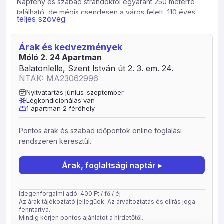
Napfény és szabad strandoktól egyaránt 250 méterre
található, de mégis csendesen a város felett, 110 éves
teljes szöveg
platánfa lombjai között kishegyi panorámával. Tágas és
világos nappali-konyha-étkező egy légtérben, külön
hálószoba, fürdő és terasz biztosítja vendégeink
Árak és kedvezmények
pihenését. A hálóban 180-as ágy, a nappaliban kinyitható
Móló 2. 24 Apartman
kanapé további két fő részére. Gyors internet, kábel tv,
Balatonlelle, Szent István út 2. 3. em. 24.
nagy hűtő, sütő és mosogatógép és jól felszerelt konyha
NTAK: MA23062996
(vízforraló, Nespresso kávéfőző és tejhabosító,
Nyitvatartás június-szeptember
kenyérpirító, mikro stb) várja Önöket. A fürdőben
Légkondicionálás van
mosógép, tusoló és bidés wc áll rendelkezésre. A
1 apartman 2 férőhely
részben fedett teraszról élvezheti a főtér látványát, de
grillezésre és napozásra is teljes intimitást ad.
Pontos árak és szabad időpontok online foglalási
rendszeren keresztül.
Árak, foglaltsági naptár ▸
Idegenforgalmi adó: 400 Ft / fő / éj
Az árak tájékoztató jellegűek. Az árváltoztatás és elírás joga
fenntartva.
Mindig kérjen pontos ajánlatot a hirdetőtől.