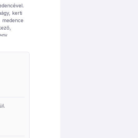
medencével.
ágy, kerti
), medence
kező,
egy
éllyel, 2
ül.