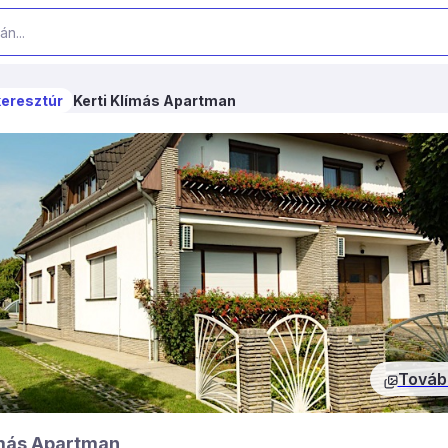
eresztúr
Kerti Klímás Apartman
Továb
ímás Apartman