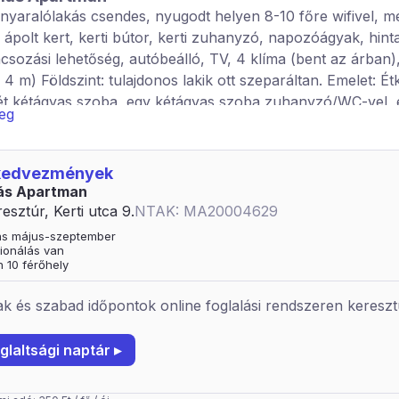
t nyaralólakás csendes, nyugodt helyen 8-10 főre wifivel, 
 ápolt kert, kerti bútor, kerti zuhanyzó, napozóágyak, hinta
rácsozási lehetőség, autóbeálló, TV, 4 klíma (bent az árban
 4 m) Földszint: tulajdonos lakik ott szeparáltan. Emelet: Ét
ét kétágyas szoba, egy kétágyas szoba zuhanyzó/WC-vel, 
veg
zoba zuhanyzó/WC-vel és erkéllyel, egy kétágyas szoba erk
/WC.
 kedvezmények
más Apartman
esztúr, Kerti utca 9.
NTAK: MA20004629
tás május-szeptember
ionálás van
 10 férőhely
k és szabad időpontok online foglalási rendszeren kereszt
glaltsági naptár ▸