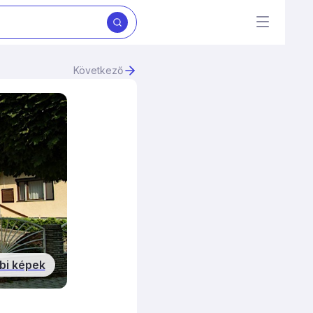
Következő
bi képek