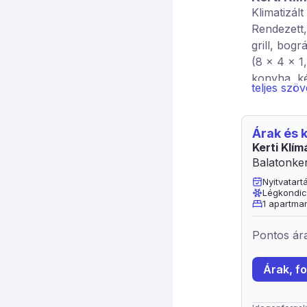
Klimatizál
Rendezett,
grill, bog
(8 x 4 x 1,
konyha, k
teljes szö
kétágyas s
zuhanyzó
Árak és
Kerti Klí
Balatonker
Nyitvatar
Légkondic
1 apartman
Pontos ára
Árak, fo