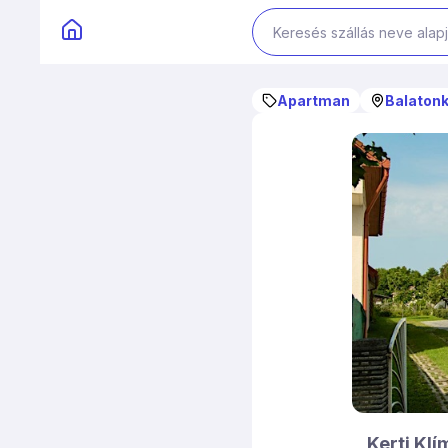
Apartman
Balatonk
Kerti Kl