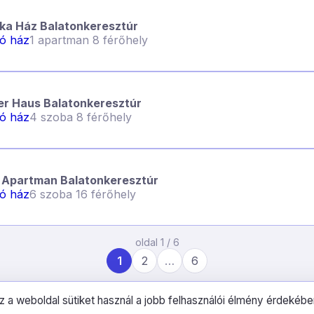
ka Ház Balatonkeresztúr
ló ház
1 apartman 8 férőhely
r Haus Balatonkeresztúr
ló ház
4 szoba 8 férőhely
i Apartman Balatonkeresztúr
ló ház
6 szoba 16 férőhely
oldal 1 / 6
1
2
…
6
z a weboldal sütiket használ a jobb felhasználói élmény érdekébe