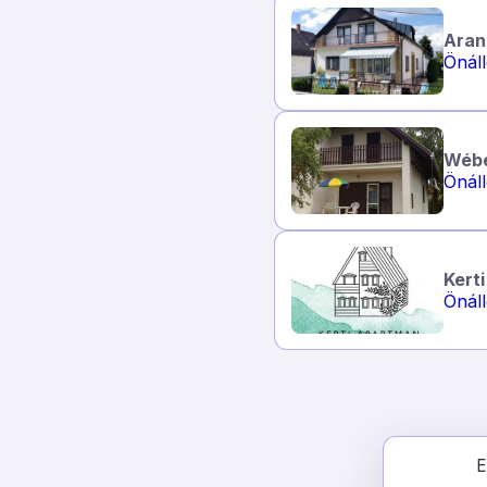
Aran
Önál
Wébe
Önál
Kert
Önál
E