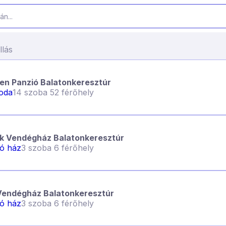
llás
en Panzió Balatonkeresztúr
loda
14 szoba 52 férőhely
k Vendégház Balatonkeresztúr
ló ház
3 szoba 6 férőhely
Vendégház Balatonkeresztúr
ló ház
3 szoba 6 férőhely