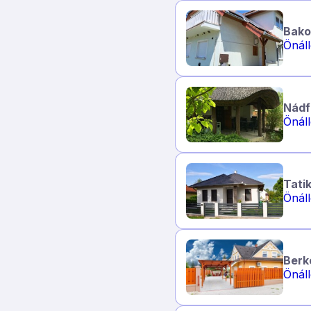
Bako
Önál
Nádf
Önál
Tati
Önál
Berk
Önál