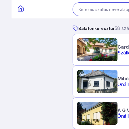
58 szá
Balatonkeresztúr
Gard
Szál
Mihó
Önál
Á G 
Önál