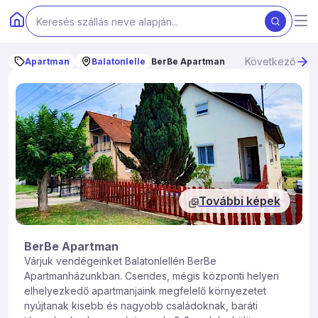
Következő
Apartman
Balatonlelle
BerBe Apartman
További képek
BerBe Apartman
Várjuk vendégeinket Balatonlellén BerBe
Apartmanházunkban. Csendes, mégis központi helyen
elhelyezkedő apartmanjaink megfelelő környezetet
nyújtanak kisebb és nagyobb családoknak, baráti