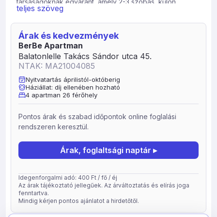
társaságoknak egyaránt, amely 2-3 szobás, külön
teljes szöveg
bejáratú apartmanokkal rendelkezik. 4 külön bejáratú
apartman konyha, fürdőszoba, nappali Tv, Wifi.
Árak és kedvezmények
Több szabad strand és étterem is 800 méteren belül
BerBe Apartman
Központ, bevásárlási lehetőség, cukrászda, pékség,
Balatonlelle Takács Sándor utca 45.
patika 500 méter Játszótér 500 méter Vasút és
NTAK: MA21004085
buszállomás 500 méter.
Nyitvatartás áprilistól-októberig
Háziállat: díj ellenében hozható
4 apartman 26 férőhely
Pontos árak és szabad időpontok online foglalási
rendszeren keresztül.
Árak, foglaltsági naptár ▸
Idegenforgalmi adó: 400 Ft / fő / éj
Az árak tájékoztató jellegűek. Az árváltoztatás és elírás joga
fenntartva.
Mindig kérjen pontos ajánlatot a hirdetőtől.