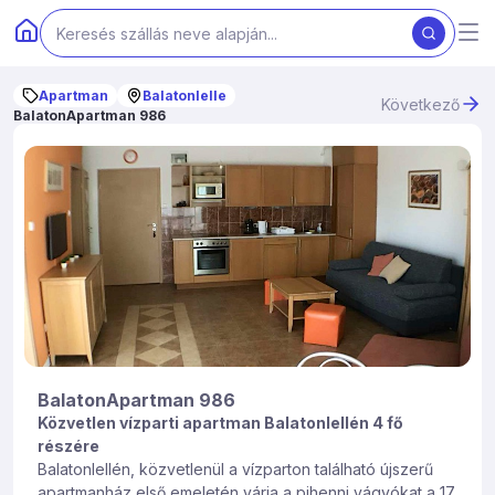
Apartman
Balatonlelle
Következő
BalatonApartman 986
BalatonApartman 986
Közvetlen vízparti apartman Balatonlellén 4 fő
részére
Balatonlellén, közvetlenül a vízparton található újszerű
apartmanház első emeletén várja a pihenni vágyókat a 17.