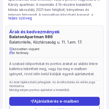
Károly apartman. A maximális 4 fő részére kialakított,
klímás lakosztály 2021-ben felújított, kényelmes és
teljesen felszerelt. A nappaliban kihúzható kanapé, a
teljes szöveg
hálószobában franciaágy biztosítja a pihenést. Amerikai
konyha, zuhanyzós fürdőszoba, WiFi és TV áll
rendelkezésre. A gondozott kertből néhány lépés a
Árak és kedvezmények
társasház magánstrandja, mellette pedig a fizetős
BalatonApartman 986
Napfénystrand hív. A szállás ágyneműt és törölközőt is
Balatonlelle, Köztársaság u. 11. 1.em. 17.
biztosít. Nyugodt környezet, ideális kikapcsolódásra.
közvetlen vízparti
4 férőhely
A szabad időpontokat és pontos árakat az alábbi linkre
kattintva tekintheti meg, vagy írja meg e-mailben
igényeit, rövid időn belül küldjük egyedi ajánlatunkat.
Az árak tájékoztató jellegűek. Az árváltoztatás és elírás joga
fenntartva.
Mindig kérjen pontos ajánlatot a hirdetőtől.
Ajánlatkérés e-mailben