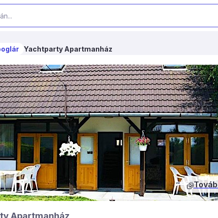
oglár
Yachtparty Apartmanház
Továb
rty Apartmanház