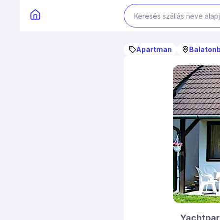
Apartman
Balatonb
Yachtpa