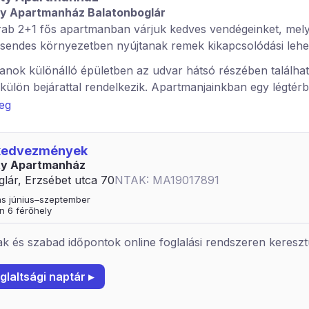
y Apartmanház Balatonboglár
ab 2+1 fős apartmanban várjuk kedves vendégeinket, mel
sendes környezetben nyújtanak remek kikapcsolódási lehe
nok különálló épületben az udvar hátsó részében találhat
külön bejárattal rendelkezik. Apartmanjainkban egy légtér
a háló, nappali, és főző sarok. Mindegyik saját zuhanyzóval 
veg
k. A berendezéshez tartozik TV, hűtőszekrény, elektromos
jes konyhai felszerelés. A két ágy mellett található egy kihú
 kedvezmények
ty Apartmanház
em hozható. SZÉP kártyát nem fogadunk el. Vendégeinket 
lár, Erzsébet utca 70
NTAK: MA19017891
us 01 szeptember 01 között fogadjuk. július 01. augusztus 23
tás június–szeptember
éjszakás foglalásokat fogadunk el.
n 6 férőhely
k:
k és szabad időpontok online foglalási rendszeren kereszt
rt, strand: 800 m
50 m
glaltsági naptár ▸
 m, 700 m