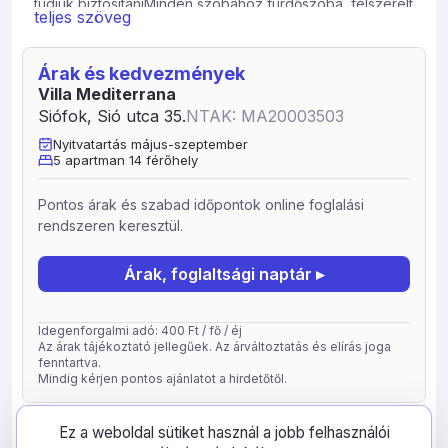
tudjuk biztosítaniMinden szobához fürdőszoba, felszerelt
teljes szöveg
konyha, kábel tv, széf tartozik. Az apartmanok
légkondicionáloval felszereltek. /térítés ellenében 2500.,
Ft/nap/ Szolgáltatások: ingyenes wifi, kert, medence,
Árak és kedvezmények
parkolóhelyek, ágynemű. Figyelem: törölközőt hozni kell.
Villa Mediterrana
Étterem, vásárlási lehetőség 200 m, centrum 100 m,
Siófok, Sió utca 35.
NTAK: MA20003503
Beach 900 m, wellness centrum 500 m, vasútállomás 400
Nyitvatartás május-szeptember
m. A közelben lehetőség van félpanziós ellátásra.
5 apartman 14 férőhely
Nemdohányzó objektum. Szezonális árakkal dolgozunk,
kérem foglalás előtt kérje ajánlatunkat. Színes
Pontos árak és szabad időpontok online foglalási
programajánlatokkal várjuk kedves vendégeinket.
rendszeren keresztül.
Figyelem. Julius 25-aug. 22 közötti időszakban csak heti
turnust értékesítünk, szombati váltással. Felhívjuk kedves
Árak, foglaltsági naptár ▸
Vendégeink figyelmét, hogy a vírushelyzetre való
tekintettel a medence június végétől üzemel. Szives
megértésüket köszönjük.
Idegenforgalmi adó: 400 Ft / fő / éj
Az árak tájékoztató jellegűek. Az árváltoztatás és elírás joga
fenntartva.
Mindig kérjen pontos ajánlatot a hirdetőtől.
frissítve: 2026-05-05
62337
Ez a weboldal sütiket használ a jobb felhasználói