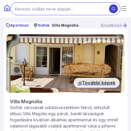
Következő
Apartman
Siófok
Villa Magnólia
További képek
Villa Magnólia
Siófok városának üdülőövezetében fekvő, letisztult
stílusú Villa Magólia egy párok, baráti társaságok
fogadására kiválóan alkalmas apartmannal és egy ennél
valamivel tágasabb családi apartmannal várja a pihenni