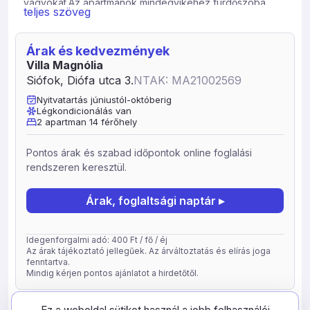
vágyókat.Az apartmanok mindegyikéhez fürdőszoba,
teljes szöveg
konyha, LCD tv tartozik. A légkondicionált szállások jól
felszerelt konyhájában mikrosütő, hűtő, kávéfőző,
vízforraló és edények állnak a főzni vágyók
Árak és kedvezmények
rendelkezésére. Az épület egész területén ingyenesen
Villa Magnólia
elérhető a WiFi.A maradéktalan lelki feltöltődésért pedig
Siófok, Diófa utca 3.
NTAK: MA21002569
kültéri medence, kényelmes napozóágyak,kerti grillező
Nyitvatartás júniustól-októberig
es hangulatos terasz vár majd minden kedves vendéget.
Légkondicionálás van
2 apartman 14 férőhely
Pontos árak és szabad időpontok online foglalási
rendszeren keresztül.
Árak, foglaltsági naptár ▸
Idegenforgalmi adó: 400 Ft / fő / éj
Az árak tájékoztató jellegűek. Az árváltoztatás és elírás joga
fenntartva.
Mindig kérjen pontos ajánlatot a hirdetőtől.
frissítve: 2026-05-05
33564