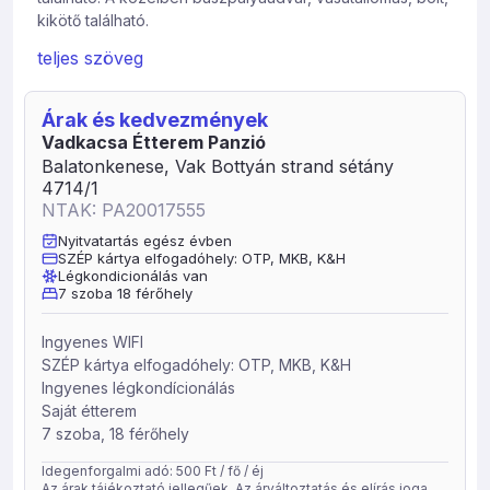
kikötő található.
7 szobánk van, melyből kettő 2 hálószobás 4 fős
teljes szöveg
apartman. Minden szobához saját fürdőszoba és erkély
tartozik. Október 1.- Március 15. között csak csoportokat
Árak és kedvezmények
áll módunkban fogadni.
Vadkacsa Étterem Panzió
Balatonkenese, Vak Bottyán strand sétány
4714/1
NTAK: PA20017555
Nyitvatartás egész évben
SZÉP kártya elfogadóhely: OTP, MKB, K&H
Légkondicionálás van
7 szoba 18 férőhely
Ingyenes WIFI
SZÉP kártya elfogadóhely: OTP, MKB, K&H
Ingyenes légkondícionálás
Saját étterem
7 szoba, 18 férőhely
Idegenforgalmi adó: 500 Ft / fő / éj
Az árak tájékoztató jellegűek. Az árváltoztatás és elírás joga