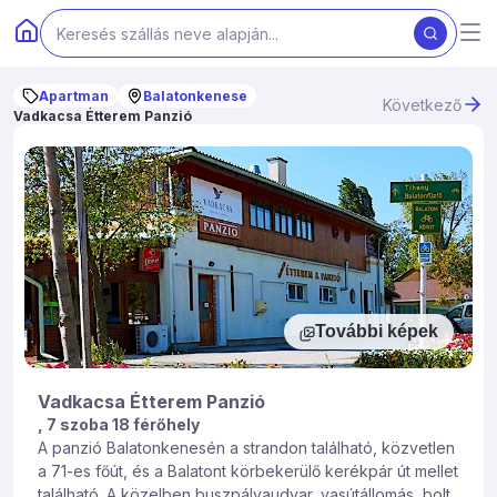
Apartman
Balatonkenese
Következő
Vadkacsa Étterem Panzió
További képek
Vadkacsa Étterem Panzió
, 7 szoba 18 férőhely
A panzió Balatonkenesén a strandon található, közvetlen
a 71-es főút, és a Balatont körbekerülő kerékpár út mellet
található. A közelben buszpályaudvar, vasútállomás, bolt,