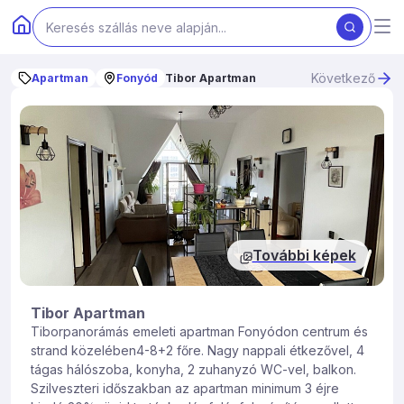
Következő
Apartman
Fonyód
Tibor Apartman
További képek
Tibor Apartman
Tiborpanorámás emeleti apartman Fonyódon centrum és
strand közelében4-8+2 főre. Nagy nappali étkezővel, 4
tágas hálószoba, konyha, 2 zuhanyzó WC-vel, balkon.
Szilveszteri időszakban az apartman minimum 3 éjre