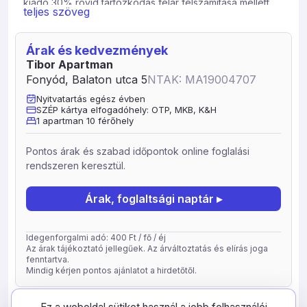
kiadó 30% rövid tartózkodás felár felszámítása mellett.
teljes szöveg
Grillező, bográcsozó hely és parkolás az udvarban. A
tulajdonos teljesen szeparáltan a földszinten lakik.Kis
méretű kutya felár ellenében hozható.(1500 Ft/nap).
Árak és kedvezmények
Rövid tartózkodás (1,2,3 éj) esetén 20% felárat
Tibor Apartman
számítunk fel .Balaton: 300 m, bolt: 300 m, étterem: 300
Fonyód, Balaton utca 5
NTAK: MA19004707
mA SIPOS-HEGYI KILÁTÓA város másik “hegye a Sipos-
Nyitvatartás egész évben
hegy. A Sipos-hegyen kellemes erdei utakon egy erdei
SZÉP kártya elfogadóhely: OTP, MKB, K&H
tornapálya található. Legmagasabb pontján lévő másik
1 apartman 10 férőhely
kilátóból hasonlóan gyönyörű panoráma tárul elénk.
Javasoljuk, hogy egy fél órás könnyű sétával a Balaton
Pontos árak és szabad időpontok online foglalási
felőli hegyfalon végig vezető sétányon közelítsék meg,
rendszeren keresztül.
és felejthetetlen látványban lesz részük.
Árak, foglaltsági naptár ▸
Idegenforgalmi adó: 400 Ft / fő / éj
Az árak tájékoztató jellegűek. Az árváltoztatás és elírás joga
fenntartva.
Mindig kérjen pontos ajánlatot a hirdetőtől.
frissítve: 2026-05-05
34099