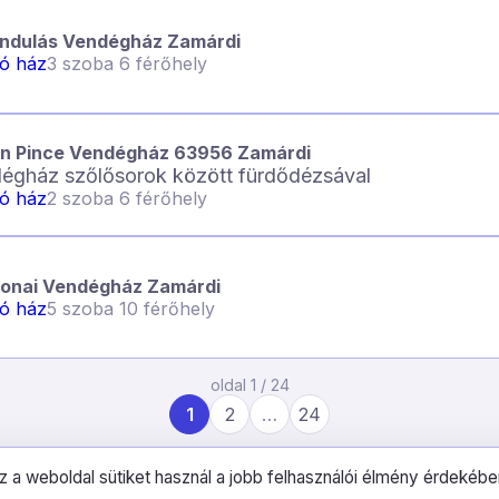
ndulás Vendégház Zamárdi
ló ház
3 szoba 6 férőhely
án Pince Vendégház 63956 Zamárdi
égház szőlősorok között fürdődézsával
ló ház
2 szoba 6 férőhely
onai Vendégház Zamárdi
ló ház
5 szoba 10 férőhely
oldal 1 / 24
1
2
…
24
z a weboldal sütiket használ a jobb felhasználói élmény érdekébe