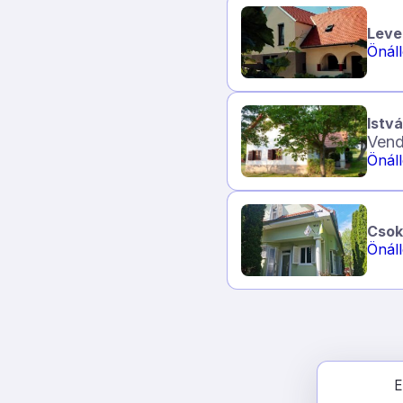
Leve
Önál
Istv
Vend
Önál
Csok
Önál
E