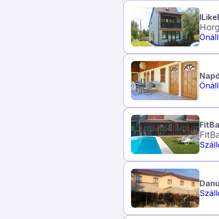
ILik
Horg
Önál
Napó
Önál
FitB
FitB
Szál
Danu
Szál