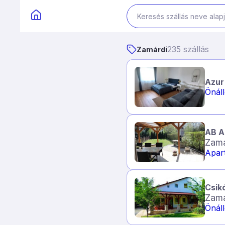
235 szállás
Zamárdi
Azur
Önál
AB A
Zamá
Apar
Csik
Zamá
Önál