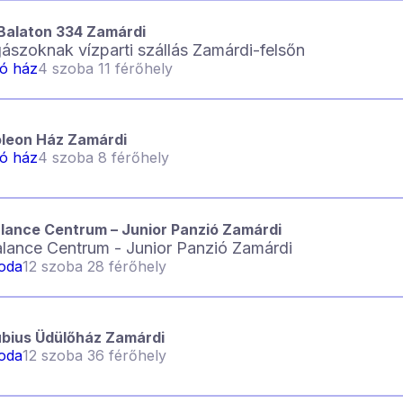
eBalaton 334 Zamárdi
ászoknak vízparti szállás Zamárdi-felsőn
ló ház
4 szoba 11 férőhely
leon Ház Zamárdi
ló ház
4 szoba 8 férőhely
alance Centrum – Junior Panzió Zamárdi
alance Centrum - Junior Panzió Zamárdi
loda
12 szoba 28 férőhely
bius Üdülőház Zamárdi
loda
12 szoba 36 férőhely