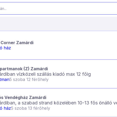
 Corner Zamárdi
ló ház
partmanok (Z) Zamárdi
rdiban vízközeli szállás kiadó max 12 főig
tman
5 szoba 12 férőhely
ós Vendégház Zamárdi
rdiban, a szabad strand közelében 10-13 fős önálló 
ló ház
5 szoba 13 férőhely