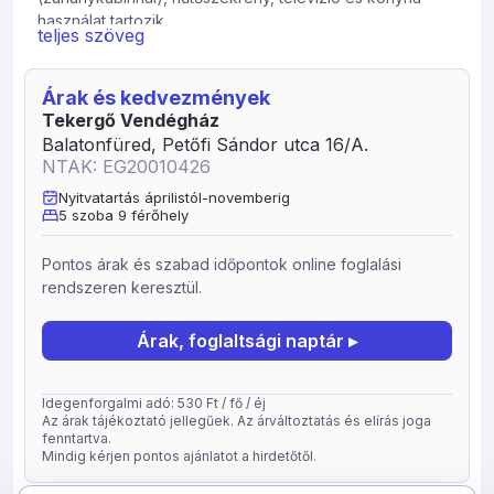
használat tartozik.
teljes szöveg
A házzal szemben található az egykori angolkert, mai
néven kiserdő, ahol kellemes sétával és kocogással
Árak és kedvezmények
teheti kellemessé nyaralását. Teniszpálya szintén itt
Tekergő Vendégház
található. A híres balatonfüredi sétány könnyű 15 perces
Balatonfüred, Petőfi Sándor utca 16/A.
sétával elérhető. A strand a vendégháztól 15 percre van
NTAK: EG20010426
gyalogosan. Főszezonban a 4 éjszakánál rövidebb
időtartamú foglalásokat nem áll módunkban teljesíteni.
Nyitvatartás áprilistól-novemberig
5 szoba 9 férőhely
A vendégház zárt parkolóval és díjmentes Wifi-vel áll a
vendégek rendelkezésére. A vonattal és az autóbusszal
Pontos árak és szabad időpontok online foglalási
érkező kedves vendégek a házat 10 perces sétával
rendszeren keresztül.
érhetik el a pályaudvarról.
Árak, foglaltsági naptár ▸
Idegenforgalmi adó: 530 Ft / fő / éj
Az árak tájékoztató jellegűek. Az árváltoztatás és elírás joga
fenntartva.
Mindig kérjen pontos ajánlatot a hirdetőtől.