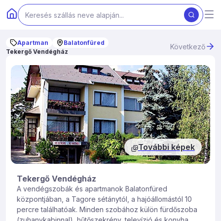
Apartman
Balatonfüred
Következő
Tekergő Vendégház
További képek
Tekergő Vendégház
A vendégszobák és apartmanok Balatonfüred
központjában, a Tagore sétánytól, a hajóállomástól 10
percre találhatóak. Minden szobához külön fürdőszoba
(zuhanykabinnal), hűtőszekrény, televízió és konyha