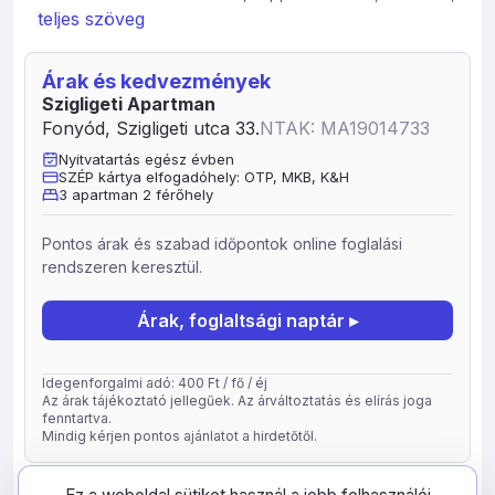
konyha,fürdő/WC. Emelet: 2 db 2 ágyas szoba pótággyal
teljes szöveg
és balkonnal, tusoló/WC. Ingyenes WIFI használat.
Mosógép és centrifuga is térítésmenetesen
Árak és kedvezmények
rendelkezésre áll. A klíma használati díjat a megadott ár
Szigligeti Apartman
tartalmazza. A korábbi TV készülékek LED TV-krelettek
Fonyód, Szigligeti utca 33.
NTAK: MA19014733
cserélve. Tulajdonos külön a szuterénban lakik. Parkolás
az udvarban.
Nyitvatartás egész évben
SZÉP kártya elfogadóhely: OTP, MKB, K&H
Balaton: 1000m, bolt 100m, étterem: 100m (A megadott
3 apartman 2 férőhely
távolságok becsült értékek és a Balaton vonatkozásában
a vízpart légvonalbeli távolsága értendő.)
Pontos árak és szabad időpontok online foglalási
rendszeren keresztül.
Árak, foglaltsági naptár ▸
Idegenforgalmi adó: 400 Ft / fő / éj
Az árak tájékoztató jellegűek. Az árváltoztatás és elírás joga
fenntartva.
Mindig kérjen pontos ajánlatot a hirdetőtől.
frissítve: 2026-05-05
33977