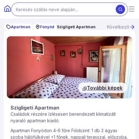
Következő
Apartman
Fonyód
Szigligeti Apartman
További képek
Szigligeti Apartman
Családok részére ízlésesen berendezett klimatizált
nyaraló apartman kiadó.
Apartman Fonyódon 4-6 főre Földszint: 1 db 2 ágyas
szoba hálófülkével +1 főnek, nappali terasszal, előszoba,