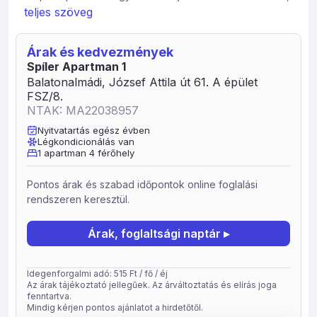
barátságosan berendezett apartmannal várja a
teljes szöveg
Balatonalmádi településen megszállni kívánó
vendégeket. A szálláshely vendégeként az autóját
Árak és kedvezmények
ingyen a helyszíni zárt parkolóban leparkolhatja. Az
Spíler Apartman 1
apartman saját teraszos vagy erkélyes, ahol Ön is
Balatonalmádi, József Attila út 61. A épület
könnyedén élvezheti a szabad levegőt. Az apartmanhoz
FSZ/8.
saját fürdőszoba tartozik.
NTAK: MA22038957
A Spilerapartman 1 által nyújtott szolgáltatások teljeskörű
Nyitvatartás egész évben
listáját, valamint a foglaláshoz tartozó pontos
Légkondicionálás van
felszereltséget a lenti adatlapon, illetve a megfelelő
1 apartman 4 férőhely
szobatípusok adatlapján találja meg. Étkezés A
megjelenített szobaárak ellátás nélkül értendők.
Pontos árak és szabad időpontok online foglalási
Kevesebb, mint 50 méterre fekszik a legközelebbi
rendszeren keresztül.
étterem, kevesebb, mint 50 méterre a legközelebbi
élelmiszerbolt.
Árak, foglaltsági naptár ▸
Idegenforgalmi adó: 515 Ft / fő / éj
Az árak tájékoztató jellegűek. Az árváltoztatás és elírás joga
fenntartva.
Mindig kérjen pontos ajánlatot a hirdetőtől.