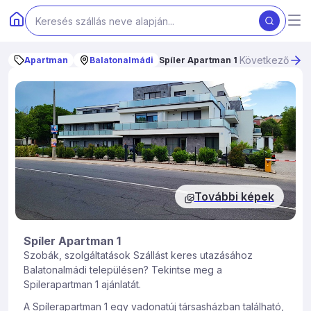
Következő
Apartman
Balatonalmádi
Spíler Apartman 1
További képek
Spíler Apartman 1
Szobák, szolgáltatások Szállást keres utazásához
Balatonalmádi településen? Tekintse meg a
Spilerapartman 1 ajánlatát.
A Spílerapartman 1 egy vadonatúj társasházban található,