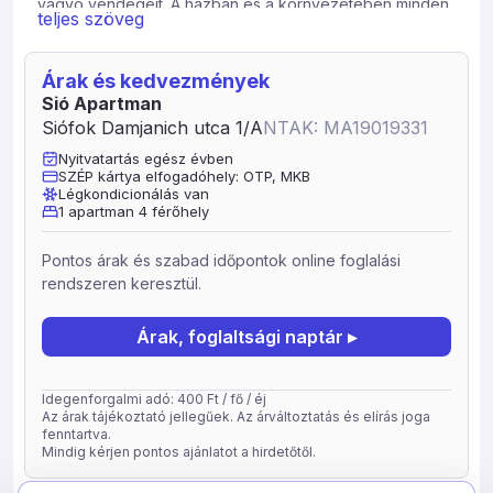
vágyó vendégeit. A házban és a környezetében minden
teljes szöveg
megtalálható ahhoz, hogy évszaktól függetlenül a
pihenni és a szórakozni vágyók jól érezhessék magukat.
:városközpont (500 méterre), Sió Pláza, hajókikötő,
Árak és kedvezmények
strand, teniszpálya, Galerius, sétálóutca, éttermek, bárok,
Sió Apartman
mozi, szabadtéri színpad. A földszinten egész évben
Siófok Damjanich utca 1/A
NTAK: MA19019331
nyitva tartó közös, fűtött beltéri wellness rész (jacuzzi,
Nyitvatartás egész évben
infraszauna valamint fűtött úszómedence) áll a vendégek
SZÉP kártya elfogadóhely: OTP, MKB
rendelkezésére (korlátlanul). Az udvaron kerti grillező,
Légkondicionálás van
valamint kamerával őrzött zárt parkoló biztosított
1 apartman 4 férőhely
vedégeinknek. A Wellness Apartmanlakás kiváló
elhelyezkedése, modern és fiatalos stílusa miatt ideális
Pontos árak és szabad időpontok online foglalási
családok és párok részére egyaránt. Az apartman
rendszeren keresztül.
klimatizált wifivel ellátott 4 helységgel és egy nagy
terasszal rendelkezik (nappali, konyha, háló és tágas,
Árak, foglaltsági naptár ▸
káddal felszerelt fürdőszoba), 4 fő elhelyezésére
alkalmas.
Idegenforgalmi adó: 400 Ft / fő / éj
Az árak tájékoztató jellegűek. Az árváltoztatás és elírás joga
fenntartva.
Mindig kérjen pontos ajánlatot a hirdetőtől.