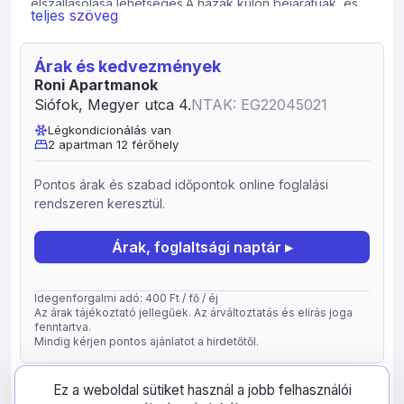
elszállásolása lehetséges.A házak külön bejáratúak, és
teljes szöveg
saját elkerített kerttel, kocsibeállóval rendelkeznek.
Mindkét konyha teljesen felszerelt, és az alábbi gépek is
rendelkezésre állnak a hozzánk érkezőknek: -
Árak és kedvezmények
Nespresso kávéfőző és kapszulák -Vízforraló tea
Roni Apartmanok
filterekkel -Kenyérpirító -Hűtő -Indukciós főzőlap -
Siófok, Megyer utca 4.
NTAK: EG22045021
Beépített tűzhely -Mikró Egy házban két háló és egy
Légkondicionálás van
amerikai konyhás nappali található, mely helyiségek mind
2 apartman 12 férőhely
klímával vannak felszerelve. A nappalikban plafonba
épített hangulat világítás, és tv van elhelyezve. Wifi az
Pontos árak és szabad időpontok online foglalási
egész házban és az udvar területén kiválóan működik. A
rendszeren keresztül.
kertben sütögető található. A házak tavasztól őszig
bérelhetőek, hiszen még a hűvösebb estéken is van
Árak, foglaltsági naptár ▸
lehetőség fűteni klímával és elektromos fűtőpanellel. A
Balaton part 10 perc sétára, Petőfi sétány pedig 10 perc
kocsi útra található.
Idegenforgalmi adó: 400 Ft / fő / éj
Az árak tájékoztató jellegűek. Az árváltoztatás és elírás joga
fenntartva.
Mindig kérjen pontos ajánlatot a hirdetőtől.
frissítve: 2026-05-05
41881
Ez a weboldal sütiket használ a jobb felhasználói