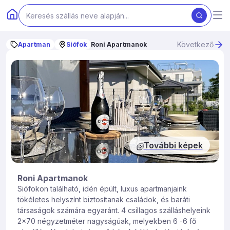
Következő
Apartman
Siófok
Roni Apartmanok
További képek
Roni Apartmanok
Siófokon található, idén épült, luxus apartmanjaink
tökéletes helyszínt biztosítanak családok, és baráti
társaságok számára egyaránt. 4 csillagos szálláshelyeink
2×70 négyzetméter nagyságúak, melyekben 6 -6 fő