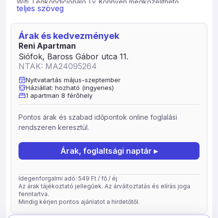
Wifi, Légkondicionáló.Tv. Könnyen megközelíthető
teljes szöveg
autóval és tömegközlekedéssel is.
Ajánlom figyelmébe nagy családdal vagy nagyobb baráti
Árak és kedvezmények
társasággal érkezőknek. A központ és a hajó kikötő 5
Reni Apartman
perc autóval. A szabadstrand 5 perc sétára. A közelben
Siófok, Baross Gábor utca 11.
100 méter távolságban étterem, bolt, bár, fagylaltozó,
NTAK: MA24095264
zöldséges. Az apartman nagy kerttel rendelkezik ahol
többféle főzési lehetőséget biztosítunk. (bogrács, tárcsa,
Nyitvatartás május-szeptember
Háziállat: hozható (ingyenes)
grill) A háziállatokat is szívesen fogadjuk.
1 apartman 8 férőhely
Extra szolgáltatások: kerthelyiség.
Bababarát szállás: asztali etetőszék, hordozható kiságy,
Pontos árak és szabad időpontok online foglalási
baba etetőkészlet.
rendszeren keresztül.
A szállashely típusa: apartman
Teljes ház Classic 10 fős apartman 3 hálótérrel
Árak, foglaltsági naptár ▸
Idegenforgalmi adó: 549 Ft / fő / éj
Az árak tájékoztató jellegűek. Az árváltoztatás és elírás joga
fenntartva.
Mindig kérjen pontos ajánlatot a hirdetőtől.