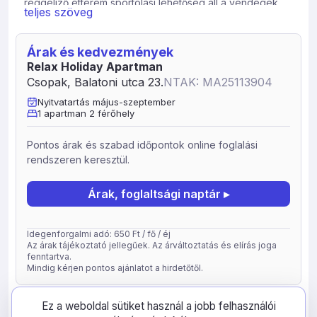
reggeliző étterem sportolási lehetőség áll a vendégek
teljes szöveg
rendelkezésére.
A strandot 2021 ben a legjobb Balatoni strandnak
Árak és kedvezmények
választották meg. Kék Hullám zászló minősítésen. Belépő
Relax Holiday Apartman
jegyet, Csopak kártyával kedvezményesen lehet
Csopak, Balatoni utca 23.
NTAK: MA25113904
igénybe venni. 2025.Julius 01 től. Az apartman felszerelt
konyhával, berendezett erkéllyel. 2 fő elszállásolására
Nyitvatartás május-szeptember
1 apartman 2 férőhely
kényelmes.
Hangulata mediterrán stílust képviseli vidám színes.
Pontos árak és szabad időpontok online foglalási
Csendes kerti kilátással. Könnyen meg közelíthető
rendszeren keresztül.
Balatonfüred, /4 km/Tihany látni valói. Bicikli út végig ki
épített. Ezen kívül rengeteg program várja az ide
Árak, foglaltsági naptár ▸
látogatókat a környéken. Szeretettel várjuk kedves
vendégeinket pihenjen töltődjön nálunk szabadsága
alatt. “ Csopak mert szeretjük Szlogenünk
Idegenforgalmi adó: 650 Ft / fő / éj
Az árak tájékoztató jellegűek. Az árváltoztatás és elírás joga
Extra szolgáltatások: kerthelyiség, saját kerékpártároló,
fenntartva.
grillezési lehetőség.
Mindig kérjen pontos ajánlatot a hirdetőtől.
Bababarát szállás: bébiétel melegítési lehetőség.
A szállashely típusa: apartman
frissítve: 2026-05-05
78241
Ez a weboldal sütiket használ a jobb felhasználói
Földszinti erkélyes 2 fős apartman 1 hálótérrel