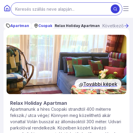
Következő
Apartman
Csopak
Relax Holiday Apartman
További képek
Relax Holiday Apartman
Apartmanunk a híres Csopaki strandtól 400 méterre
fekszik./ utca vége/. Könnyen meg közelíthető akár
vonattal Volán busszal az állomásoktól 300 méter. Udvari
parkolóval rendelkezik. Közelben közért kávézó