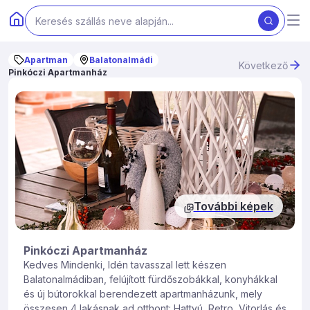
Apartman
Balatonalmádi
Következő
Pinkóczi Apartmanház
További képek
Pinkóczi Apartmanház
Kedves Mindenki, Idén tavasszal lett készen
Balatonalmádiban, felújított fürdőszobákkal, konyhákkal
és új bútorokkal berendezett apartmanházunk, mely
összesen 4 lakásnak ad otthont: Hattyú, Retro, Vitorlás és