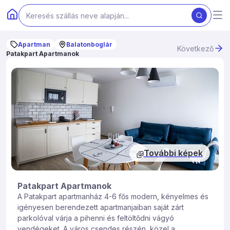
Apartman
Balatonboglár
Következő
Patakpart Apartmanok
További képek
Patakpart Apartmanok
A Patakpart apartmanház 4-6 fős modern, kényelmes és
igényesen berendezett apartmanjaiban saját zárt
parkolóval várja a pihenni és feltöltődni vágyó
vendégeket. A város csendes részén, közel a