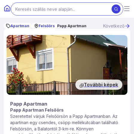
Következő
Apartman
Felsőörs
Papp Apartman
További képek
Papp Apartman
Papp Apartman Felsőörs
Szeretettel várjuk Felsőörsön a Papp Apartmanban. Az
apartman egy csendes, csöpp mellékutcában található
Felsőörsön, a Balatontól 3-km-re. Könnyen