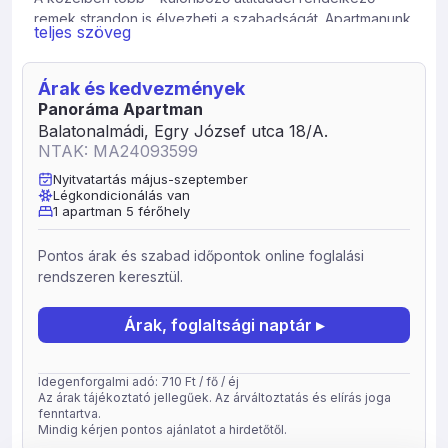
remek strandon is élvezheti a szabadságát. Apartmanunk
teljes szöveg
kényelmes pihenést biztosít, de grillezésre,
bográcsozásra is lehetőség van. 10-15 perces kényelmes
sétával minden elérhető (strandok, éttermek, üzletek
Árak és kedvezmények
stb.) Automata kapun keresztül, zárt parkolóban
Panoráma Apartman
hagyhatja gépjárművét. Szeretettel várjuk az északi part
Balatonalmádi, Egry József utca 18/A.
egyik gyöngyszemében.
NTAK: MA24093599
Extra szolgáltatások: napozóterasz, kerthelyiség,
Nyitvatartás május-szeptember
Légkondicionálás van
grillezési lehetőség.
1 apartman 5 férőhely
Bababarát szállás: bébiétel melegítési lehetőség,
fürdetőkád, hordozható kiságy.
Pontos árak és szabad időpontok online foglalási
A szállashely típusa: apartman
rendszeren keresztül.
Emeleti Romantik 6 fős apartman
Árak, foglaltsági naptár ▸
Idegenforgalmi adó: 710 Ft / fő / éj
Az árak tájékoztató jellegűek. Az árváltoztatás és elírás joga
fenntartva.
Mindig kérjen pontos ajánlatot a hirdetőtől.