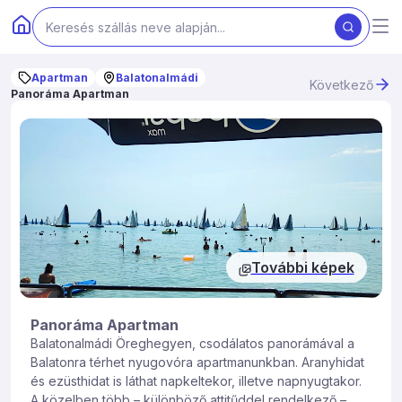
Apartman
Balatonalmádi
Következő
Panoráma Apartman
További képek
Panoráma Apartman
Balatonalmádi Öreghegyen, csodálatos panorámával a
Balatonra térhet nyugovóra apartmanunkban. Aranyhidat
és ezüsthidat is láthat napkeltekor, illetve napnyugtakor.
A közelben több – különböző attitűddel rendelkező –