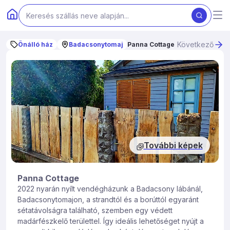
Következő
Önálló ház
Badacsonytomaj
Panna Cottage
További képek
Panna Cottage
2022 nyarán nyílt vendégházunk a Badacsony lábánál,
Badacsonytomajon, a strandtól és a borúttól egyaránt
sétatávolságra található, szemben egy védett
madárfészkelő területtel. Így ideális lehetőséget nyújt a