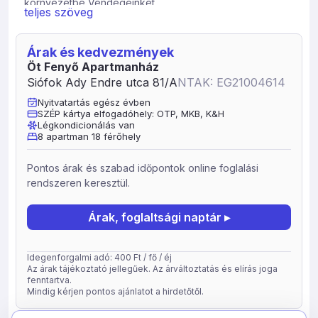
környezetbe Vendégeinket.
teljes szöveg
Árak és kedvezmények
Öt Fenyő Apartmanház
Siófok Ady Endre utca 81/A
NTAK: EG21004614
Nyitvatartás egész évben
SZÉP kártya elfogadóhely: OTP, MKB, K&H
Légkondicionálás van
8 apartman 18 férőhely
Pontos árak és szabad időpontok online foglalási
rendszeren keresztül.
Árak, foglaltsági naptár ▸
Idegenforgalmi adó: 400 Ft / fő / éj
Az árak tájékoztató jellegűek. Az árváltoztatás és elírás joga
fenntartva.
Mindig kérjen pontos ajánlatot a hirdetőtől.