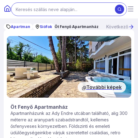
Következő
Apartman
Siófok
Öt Fenyő Apartmanház
További képek
Öt Fenyő Apartmanház
Apartmanházunk az Ady Endre utcában található, alig 300
méterre az aranyparti szabadstrandtól, kellemes
ősfenyveses környezetben. Földszinti és emeleti
üdülőegységeinkbe várjuk szeretettel családias, retro