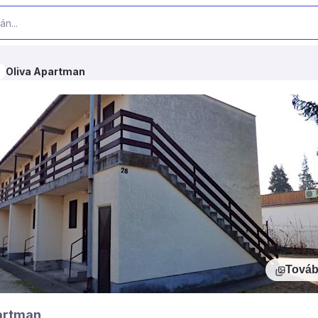
Oliva Apartman
Továb
artman