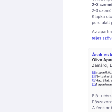
2-3 szemé
2-3 személ
Klapka utc
perc alatt
Az apartma
fürdő áll 
teljes szö
egy pótágy
eszközökke
Árak és
hűtő, stb.
Oliva Ap
Parkolás a
Zamárdi, D
szállásun
vízpartköz
májustól s
Nyitvatart
Háziállat:
éjszaka.
1 apartma
Elő- utósz
Főszezon: 
A fenti ár