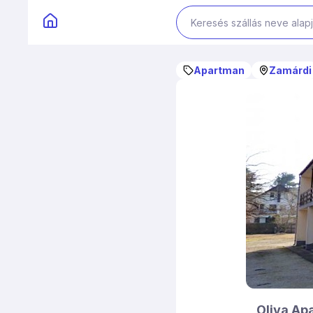
Apartman
Zamárdi
Oliva Ap