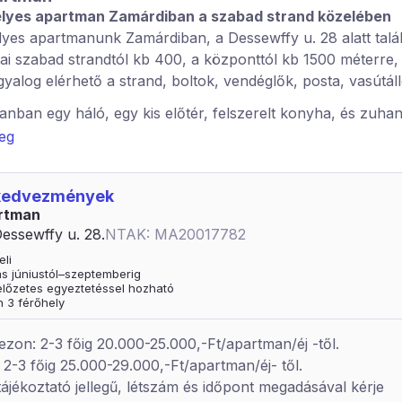
lyes apartman Zamárdiban a szabad strand közelében
yes apartmanunk Zamárdiban, a Dessewffy u. 28 alatt talál
ai szabad strandtól kb 400, a központtól kb 1500 méterre, 
 gyalog elérhető a strand, boltok, vendéglők, posta, vasútál
nban egy háló, egy kis előtér, felszerelt konyha, és zuha
vendégeink rendelkezésére. A hálószobákban 2 ágy találhat
veg
 biztosít plusz 1 fő részére fekvőhelyet. A konyha a szüks
l és edényekkel fel van szerelve kávéfőző, mikrohullámú 
 kedvezmények
 Az apartmanhoz fedett terasz tartozik.
artman
z udvarban megoldható. Kutya és egyéb háziállat sajnos er
essewffy u. 28.
NTAK: MA20017782
kra nem hozható. SZÉP kártyát nem tudunk elfogadni. Az 
eli
zeptember végéig üzemel, minimális foglalás időszaktól füg
ás júniustól–szeptemberig
 előzetes egyeztetéssel hozható
n 3 férőhely
ezon: 2-3 főig 20.000-25.000,-Ft/apartman/éj -től.
2-3 főig 25.000-29.000,-Ft/apartman/éj- től.
 tájékoztató jellegű, létszám és időpont megadásával kérje