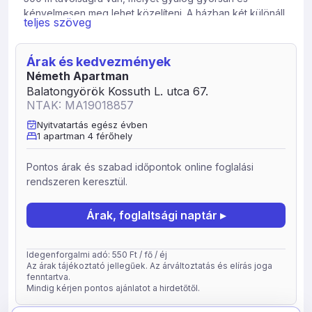
kényelmesen meg lehet közelíteni. A házban két különáll
teljes szöveg
szoba található, egy zuhanyzós fürdőszoba, amerikai
konyha nappalival. A fedett nagy teraszon kényelmesen
lehet pihenni és étkezni is. Grillezési lehetőség van. A két
Árak és kedvezmények
ház egymástól elszeparáltan helyezkedik el. Központi
Németh Apartman
fekvése ellenére a ház hátsó elhelyezkedése miatt,
Balatongyörök Kossuth L. utca 67.
kellemes csendes apartmannal várjuk Önt pihenni és
NTAK: MA19018857
kikacsolódni. Könnyen és gyorsan megközelíthető a
Nyitvatartás egész évben
strand és a falu rendezvény központja. A falu egész
1 apartman 4 férőhely
nyáron számos program lehetőséggel várja vendégeit. A
község strandja nagyon családbarát. Számos kirándulási
Pontos árak és szabad időpontok online foglalási
lehetőség várja az aktív turistákat, akik a környező
rendszeren keresztül.
nevezetességeket, vidéket szeretnék felfedezni. Két
generációs családi házban 4 felnőtt és 2 gyermek
Árak, foglaltsági naptár ▸
valamint egy berni pásztor kutya várja a vendégeket.
Idegenforgalmi adó: 550 Ft / fő / éj
Az árak tájékoztató jellegűek. Az árváltoztatás és elírás joga
fenntartva.
Mindig kérjen pontos ajánlatot a hirdetőtől.