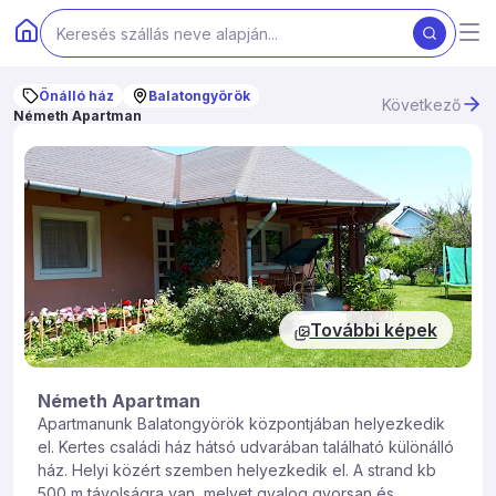
Önálló ház
Balatongyörök
Következő
Németh Apartman
További képek
Németh Apartman
Apartmanunk Balatongyörök központjában helyezkedik
el. Kertes családi ház hátsó udvarában található különálló
ház. Helyi közért szemben helyezkedik el. A strand kb
500 m távolságra van, melyet gyalog gyorsan és