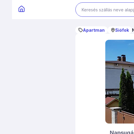
Apartman
Siófok
Napsugár