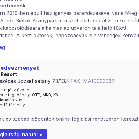
partmanok
n 2010-ben épült ház igényes berendezésével várja főleg 
 A ház Siófok Aranyparton a szabadstrandtól 20 m-re talál
ikapcsolódására alkalmas az udvaron található fűtött
ence. A kerti bútorok, napozóágyak is a vendégek kényel
veg
partmanjaink különböző nagyságúak, egy illetve kétszobás
gy főig. Az apartmanon kívül 2 fős szoba is áll a vendégek 
 kedvezmények
rtman franciaágyas, fürdőszobával, illetve zuhanyzóval, f
 Resort
 színes TV-vel Satelit programokkal rendelkezik. Apartma
szédes József sétány 73/13.
NTAK: MA19003932
. Dohányzás csak a kijelölt területen lehetséges.
tás egész évben
nk: legénybúcsút, lánybúcsút valamint fiatal bulizós csop
ya elfogadóhely: OTP, MKB, K&H
ionálás van
n 14 férőhely
k és szabad időpontok online foglalási rendszeren kereszt
glaltsági naptár ▸