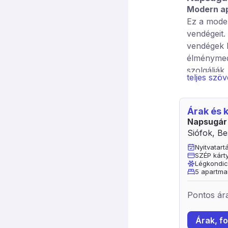
Modern a
Ez a moder
vendégeit.
vendégek k
élménymed
szolgálják.
teljes szö
Teraszos a
főtől – né
Árak és
Minden apa
Napsugár
konyhával,
Siófok, Be
dohányzóak
Nyitvatar
Nem fogadu
SZÉP kárt
Légkondic
5 apartma
Pontos ára
Árak, fo