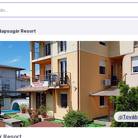
Napsugár Resort
Továb
 Resort