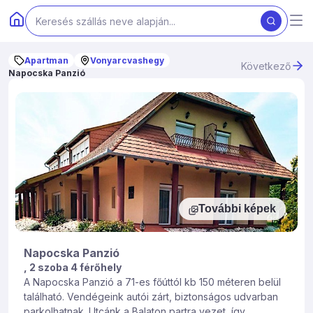
Apartman
Vonyarcvashegy
Következő
Napocska Panzió
További képek
Napocska Panzió
, 2 szoba 4 férőhely
A Napocska Panzió a 71-es főúttól kb 150 méteren belül
található. Vendégeink autói zárt, biztonságos udvarban
parkolhatnak. Utcánk a Balaton partra vezet, így