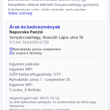
kényelmes sétával elérhető Vonyarcvashegy gyönyörű,
különlegesen szép, ősfás strandja, mely minden
teljes szöveg
korosztálynak számos kikapcsolódási lehetőséget kínál.
Panziónk minden szobája saját zuhanyzóval, mosdóval
Árak és kedvezmények
és WC-vel felszerelt. A néhány évvel ezelőtt épült ház
Napocska Panzió
rendkívül jól szigetelt, ezért az utcai zajok nem zavarják
Vonyarcvashegy, Kossuth Lajos utca 19
vendégeinket.
NTAK: MA20004739
A nap kellemes indításaként finom, bőséges és
Nyitvatartás június–szeptember
változatos reggelit kínálunk. Minden szobához tartozik
2 szoba 4 férőhely
egy minibár méretű hűtőszekrény, hogy vendégeink
innivalót, esetlegesen kisebb adag élelmiszert saját
Ingyenes parkolás
szobájukban hűteni tudjanak, ez a nyári melegben
Ingyenes WIFI
különösen fontos és előnyös lehet. A nagy teljesítményű
SZÉP kártya elfogadóhely: OTP
ventilátorok igény szerinti fokozaton használhatók.
Nyitvatartás: június 1. - szeptember 30.
Ablakaink redőnyösek, így az éjszakai nyugalom minden
Ingyenes WiFi
szempontból biztosított.
2 szoba, 4 férőhely
A nyugalom és a pihenés szempontjából nagyon
Idegenforgalmi adó: 450 Ft / fő / éj
fontosnak tartjuk, hogy nem fogadunk csoportokat,
Az árak tájékoztató jellegűek. Az árváltoztatás és elírás joga
zajongó társaságokat, csak kifejezetten pihenni,
fenntartva.
Mindig kérjen pontos ajánlatot a hirdetőtől.