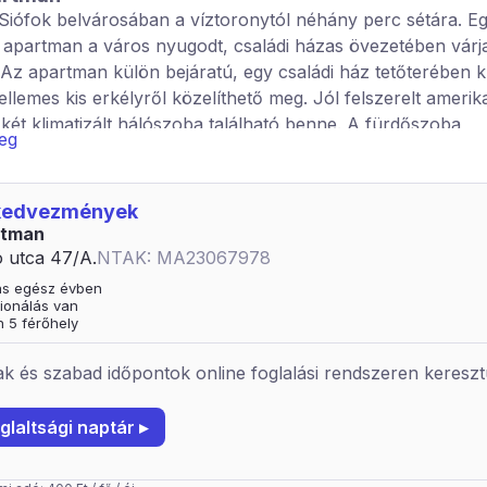
Siófok belvárosában a víztoronytól néhány perc sétára. E
apartman a város nyugodt, családi házas övezetében várj
 Az apartman külön bejáratú, egy családi ház tetőterében k
ellemes kis erkélyről közelíthető meg. Jól felszerelt ameri
 két klimatizált hálószoba található benne. A fürdőszoba
veg
nnal, mosdóval és WC-vel felszerelt. A klíma használat, a
 kávéfőző automata, indukciós főzőlapok és grillezési lehető
tés nélkül áll a kedves vendégek rendelkezésére. Két szem
 kedvezmények
állási lehetőség a zárt, virágos udvarban szintén ingyen biz
rtman
i az apartmanban tilos, az csak kültéren megengedett. A
ó utca 47/A.
NTAK: MA23067978
éjszakára foglalható. Az ár az éjszakák száma és a létsz
tás egész évben
 az idegenforgalmi adót nem tartalmazza.
ionálás van
n 5 férőhely
k és szabad időpontok online foglalási rendszeren kereszt
glaltsági naptár ▸