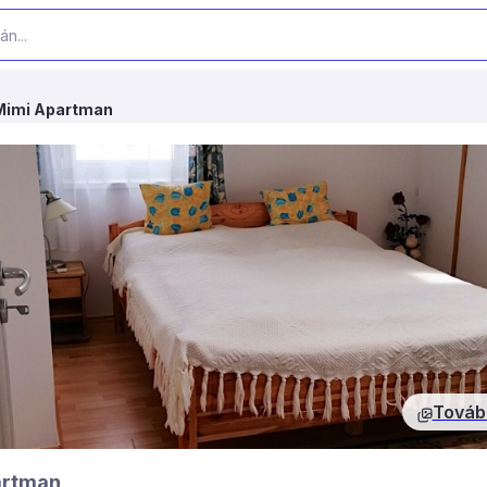
Mimi Apartman
Továb
artman