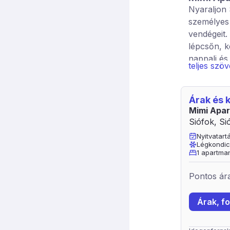
Nyaraljon 
személyes 
vendégeit.
lépcsőn, k
nappali és
teljes szö
zuhanykabi
FI, mikro,
külön térí
Árak és
számára be
Mimi Apa
Dohányozn
Siófok, Si
minimum 3 
Nyitvatar
függvénye,
Légkondic
1 apartma
Pontos ára
Árak, fo