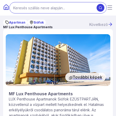
Apartman
Siófok
Következő
MF Lux Penthouse Apartments
További képek
MF Lux Penthouse Apartments
LUX Penthouse Apartmanok Siófok EZÜSTPARTJÁN,
közvetlenül a vízpart mellett helyezkednek el. Hatalmas
erkélyélyükről csodálatos panoráma tárul elénk. Az
apartmanok szobájából, akár fürdőkádban ülve is