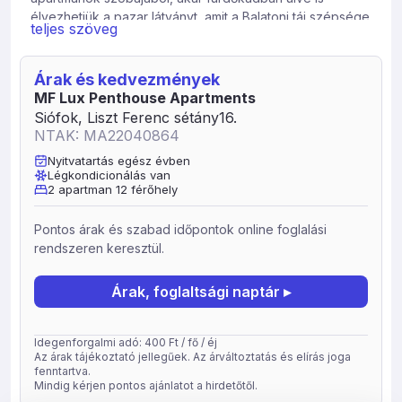
élvezhetjük a pazar látványt, amit a Balatoni táj szépsége
teljes szöveg
nyújt. Az épület udvarában játszótér, edzőpálya várja a
kedves Vendégeket, valamit közvetlen átjárást biztosít a
szabadstrandra. Légkondicionált, ingyenes wifi elérést
Árak és kedvezmények
biztosít, valamit privát felszíni parkolóhely tartozik a
MF Lux Penthouse Apartments
lakásokhoz.
Siófok, Liszt Ferenc sétány16.
NTAK: MA22040864
Nyitvatartás egész évben
Légkondicionálás van
2 apartman 12 férőhely
Pontos árak és szabad időpontok online foglalási
rendszeren keresztül.
Árak, foglaltsági naptár ▸
Idegenforgalmi adó: 400 Ft / fő / éj
Az árak tájékoztató jellegűek. Az árváltoztatás és elírás joga
fenntartva.
Mindig kérjen pontos ajánlatot a hirdetőtől.