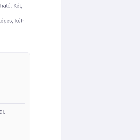
ható. Két,
épes, két-
relt
imum 7 fő
Wifivel,
ket
filagória
ak.
ül.
gálni.