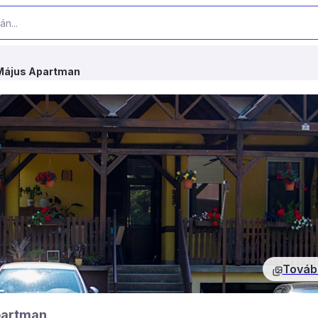
Május Apartman
Továb
partman