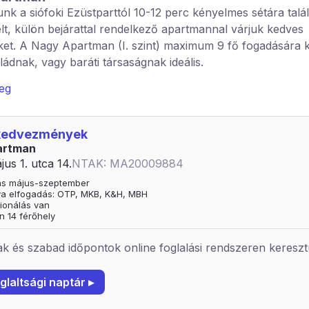
k a siófoki Ezüstparttól 10-12 perc kényelmes sétára talál
relt, külön bejárattal rendelkező apartmannal várjuk kedves
et. A Nagy Apartman (I. szint) maximum 9 fő fogadására k
ádnak, vagy baráti társaságnak ideális.
n két fürdőszobával, nagy nappalival-étkezővel, jól felsze
veg
és 3 szobával rendelkezik. A Kis Apartman (II. szint) max
a képes. Az apartmanhoz saját fürdőszoba, 2 WC,
 kedvezmények
akonyha és 3 szoba tartozik. Mindkét apartman klimatizált, 
artman
nnyel felszerelt.
jus 1. utca 14.
NTAK: MA20009884
knek lehetősége van bográcsozásra, tárcsázásra (eszközö
tás május-szeptember
). Az elkészült ételek elfogyaszthatóak a kertben kialakított 
ya elfogadás: OTP, MKB, K&H, MBH
ionálás van
özelben Spar, Lidl, éttermek, menüzési lehetőségek található
n 14 férőhely
ház 250 méter. Vasútállomás 300 méter.
k és szabad időpontok online foglalási rendszeren kereszt
 igényeit a földszinten lakó tulajdonosok igyekeznek kiszol
szállás:
glaltsági naptár ▸
onált Standard Plus 7 fős apartman (pótágyazható)