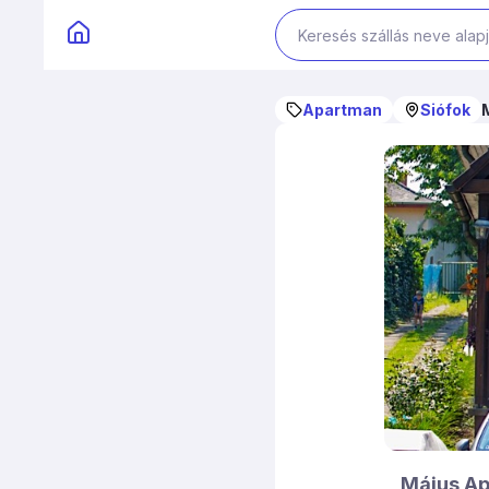
Apartman
Siófok
Május A