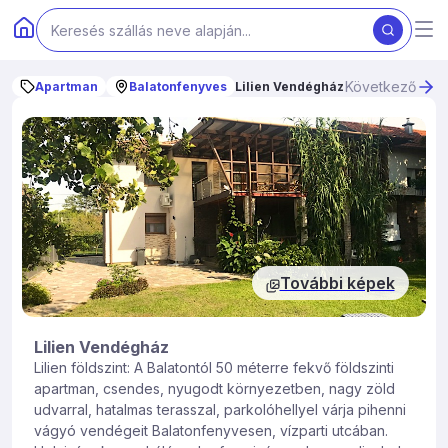
Következő
Apartman
Balatonfenyves
Lilien Vendégház
További képek
Lilien Vendégház
Lilien földszint: A Balatontól 50 méterre fekvő földszinti
apartman, csendes, nyugodt környezetben, nagy zöld
udvarral, hatalmas terasszal, parkolóhellyel várja pihenni
vágyó vendégeit Balatonfenyvesen, vízparti utcában.