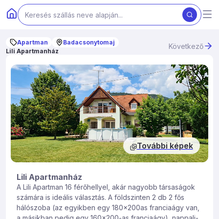
Apartman
Badacsonytomaj
Következő
Lili Apartmanház
További képek
Lili Apartmanház
A Lili Apartman 16 férőhellyel, akár nagyobb társaságok
számára is ideális választás. A földszinten 2 db 2 fős
hálószoba (az egyikben egy 180x200as franciaágy van,
a másikban pedig egy 160×200-as franciaágy), nappali-