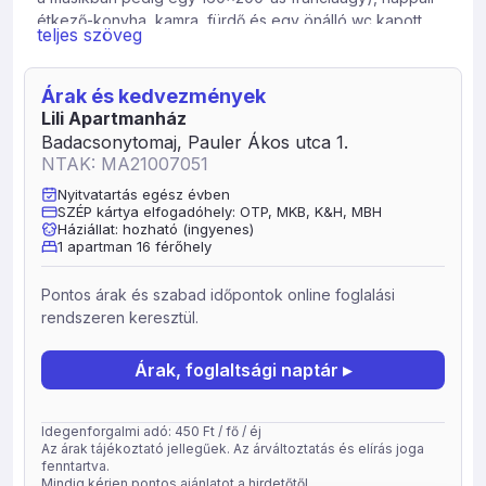
étkező-konyha, kamra, fürdő és egy önálló wc kapott
teljes szöveg
helyet közel 80nm-en, melyhez tartozik még egy 25 nm-
es fedett terasz. Az emeleten 5 db hálószoba, (szobák: 1
db 5 fős családi szoba, ami 25nm-es és van benne 2 db
Árak és kedvezmények
160×200-as franciaágy és egy 90×200-as ágy. 2 db 3
Lili Apartmanház
fős szoba, amiben van 1 db 160×200-as franciaágy és 1
Badacsonytomaj, Pauler Ákos utca 1.
db 90×200-as ágy, és 2 db 2 fő szoba, amiben 1 db
NTAK: MA21007051
160×200-as franciaágy található), előtér, 2 db fürdő wc-
Nyitvatartás egész évben
vel és egy remek balatoni panorámás terasz várja a
SZÉP kártya elfogadóhely: OTP, MKB, K&H, MBH
vendégeket közel 100 nm-en. Kisgyerekek számára 2 db
Háziállat: hozható (ingyenes)
1 apartman 16 férőhely
utazóágy. A gépjármű elhelyezése korlátozott számban
(5 db) a kerítésen belül megoldott. Háziállat bevitele
előre egyeztetést igényel.
Pontos árak és szabad időpontok online foglalási
rendszeren keresztül.
Árak, foglaltsági naptár ▸
Idegenforgalmi adó: 450 Ft / fő / éj
Az árak tájékoztató jellegűek. Az árváltoztatás és elírás joga
fenntartva.
Mindig kérjen pontos ajánlatot a hirdetőtől.