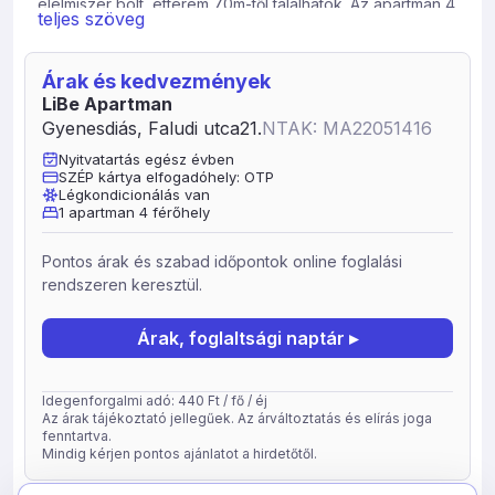
élelmiszer bolt, étterem 70m-től találhatók. Az apartman 4
teljes szöveg
fős de igény szerint pótágyazható.
Árak és kedvezmények
LiBe Apartman
Gyenesdiás, Faludi utca21.
NTAK: MA22051416
Nyitvatartás egész évben
SZÉP kártya elfogadóhely: OTP
Légkondicionálás van
1 apartman 4 férőhely
Pontos árak és szabad időpontok online foglalási
rendszeren keresztül.
Árak, foglaltsági naptár ▸
Idegenforgalmi adó: 440 Ft / fő / éj
Az árak tájékoztató jellegűek. Az árváltoztatás és elírás joga
fenntartva.
Mindig kérjen pontos ajánlatot a hirdetőtől.