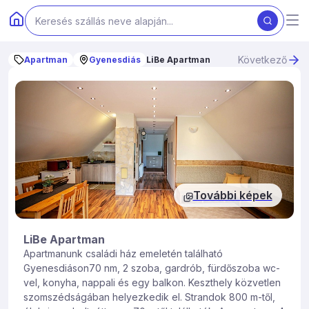
Következő
Apartman
Gyenesdiás
LiBe Apartman
További képek
LiBe Apartman
Apartmanunk családi ház emeletén található
Gyenesdiáson70 nm, 2 szoba, gardrób, fürdőszoba wc-
vel, konyha, nappali és egy balkon. Keszthely közvetlen
szomszédságában helyezkedik el. Strandok 800 m-től,