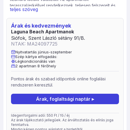
terasszal/erkéllyel rendelkeznek, teljesen felszerelt és
teljes szöveg
gépesített konyhával, kényelmes nyaralást biztosítanak.
Berendezésnél ügyeltünk a minél komfortosabb bútorok
Árak és kedvezmények
beszerzésére, így igény esetén egyes apartmanokban
Laguna Beach Apartmanok
az ágyak össze és szét tolhatóak. Minden apartman
Siófok, Szent László sétány 91/B.
korlátlan internet hozzáféréssel rendelkezik. Előzetesen
NTAK: MA24097725
megjelölt fők számára ágynemű és ágyneműhuzat
biztosított, törölközőt kérjük hozzanak magukkal.
Nyitvatartás június-szeptember
Szép kártya elfogadás:
Az apartmanház polikarbonáttal fedett kültéri
Légkondicionálás van
2 apartman 8 férőhely
medencével rendelkezik, melynek szabályszerű
használata a társasház falán kifüggesztésre került,
továbbiakban biztosított napozóágyak használata.
Pontos árak és szabad időpontok online foglalási
Apartmanjainkhoz zárt udvari parkoló apartmanonként
rendszeren keresztül.
egy gépjármű számára díjmentesen biztosított.
Árak, foglaltsági naptár ▸
Igény esetén 3 éves korig babaágy 1000, -Ft/nap díjon
bérelhető (korlátozottan áll rendelkezésre, így bérléssel
kapcsolatban kérjük előzetesen vegyék fel velünk a
Idegenforgalmi adó: 550 Ft / fő / éj
kapcsolatot). Helyszínen készpénzben fizetendő: –
Az árak tájékoztató jellegűek. Az árváltoztatás és elírás joga
Kaució: 50.000, -Ft/apartman – Idegenforgalmi adó: 550,
fenntartva.
Mindig kérjen pontos ajánlatot a hirdetőtől.