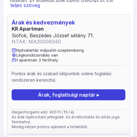
található. Az apartman előtti parton vízibicikli és sup
teljes szöveg
kölcsönzési lehetőség. 30m-re teniszpálya és minigolf.
Árak és kedvezmények
KR Apartman
Siófok, Beszédes József sétány 71.
NTAK: MA20009340
Nyitvatartás májustól-szeptemberig
Légkondicionálás van
1 apartman 3 férőhely
Pontos árak és szabad időpontok online foglalási
rendszeren keresztül.
Árak, foglaltsági naptár ▸
Idegenforgalmi adó: 400 Ft / fő / éj
Az árak tájékoztató jellegűek. Az árváltoztatás és elírás joga
fenntartva.
Mindig kérjen pontos ajánlatot a hirdetőtől.