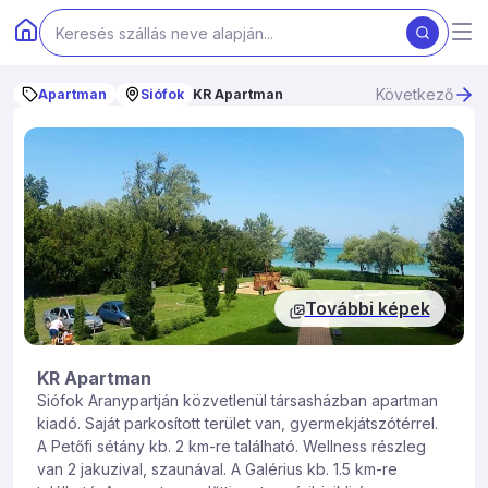
Következő
Apartman
Siófok
KR Apartman
További képek
KR Apartman
Siófok Aranypartján közvetlenül társasházban apartman
kiadó. Saját parkosított terület van, gyermekjátszótérrel.
A Petőfi sétány kb. 2 km-re található. Wellness részleg
van 2 jakuzival, szaunával. A Galérius kb. 1.5 km-re