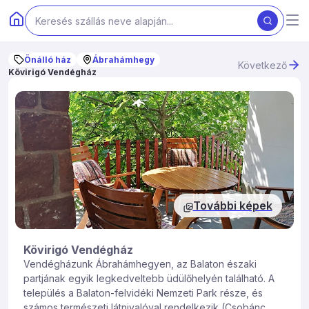
Önálló ház
Ábrahámhegy
Következő
Kövirigó Vendégház
További képek
Kövirigó Vendégház
Vendégházunk Ábrahámhegyen, az Balaton északi
partjának egyik legkedveltebb üdülőhelyén található. A
település a Balaton-felvidéki Nemzeti Park része, és
számos természeti látnivalóval rendelkezik (Csobánc,