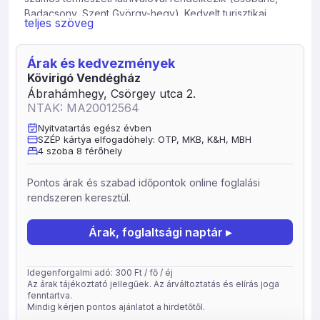
Badacsony, Szent György-hegy). Kedvelt turisztikai
teljes szöveg
célállomás, ahol lehetőség van vitorlázásra, horgászatra,
kirándulásra, kerékpározásra, lovastúrákra és más
szabadidős tevékenységekre is. Ábrahámhegyen a nyári
Árak és kedvezmények
szezonon kívü is számos program és esemény várja az
Kövirigó Vendégház
idelátogatókat, ezenkívül egy egész évben nyitvatartó
Ábrahámhegy, Csörgey utca 2.
sportcentrum is található bowling, squash lehetőséget
NTAK: MA20012564
biztosítva. Családok, baráti társaságok számára, pihenni
Nyitvatartás egész évben
vágyóknak és aktív pihenést keresőknek egyaránt
SZÉP kártya elfogadóhely: OTP, MKB, K&H, MBH
ideális környezet. Az ábrahámhegyi strand nagyon
4 szoba 8 férőhely
családbarát, több sportpálya is található rajta, az egyik
legnépszerűbb a Balaton északi partján, Felújított
Pontos árak és szabad időpontok online foglalási
vendégházunk a falu szélén, a vízparthoz közel
rendszeren keresztül.
helyezkedik el. A strand, vegyesbolt, pályaudvar
egyaránt 10 perc sétára találhatóak. A házban három
Árak, foglaltsági naptár ▸
hálószoba, egy nappali, két fürdőszoba, konyha
található. Egy emeleti és egy földszinti terasz is
kapcsolódik a házhoz, illetve egy hátsó kert áll a
Idegenforgalmi adó: 300 Ft / fő / éj
vendégeink rendelkezésére. Az előkertben elkerítetett
Az árak tájékoztató jellegűek. Az árváltoztatás és elírás joga
fenntartva.
kocsibeálló hely található.
Mindig kérjen pontos ajánlatot a hirdetőtől.