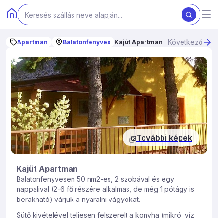
Következő
Apartman
Balatonfenyves
Kajüt Apartman
További képek
Kajüt Apartman
Balatonfenyvesen 50 nm2-es, 2 szobával és egy
nappalival (2-6 fő részére alkalmas, de még 1 pótágy is
berakható) várjuk a nyaralni vágyókat.
Sütő kivételével teljesen felszerelt a konyha (mikró, víz