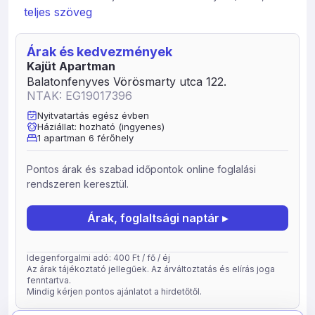
forraló, kávéfőző, kenyérpirító, hűtőszekrény), 1 fürdő
teljes szöveg
wc-vel áll rendelkezésre, ill. az udvaron került
kialakításra még 1 WC. Fedett teraszon több fős
Árak és kedvezmények
kiülőhelyek találhatók. A nyitott terasz ami a ház hátsó
Kajüt Apartman
részén helyezkedik el alkalmas nyugodt kávézásra, és itt
Balatonfenyves Vörösmarty utca 122.
található a piknik terület is, valamint a 3 méter átmérőjű
NTAK: EG19017396
(80 cm mély) medence (hőmérséklete a természettől
függ). Egy ős cseresznye fa szolgáltatja az árnyékot az
Nyitvatartás egész évben
Háziállat: hozható (ingyenes)
udvaron.
1 apartman 6 férőhely
Az első terasz (fedett) a fő útra és a vasútra tekint, amely
a Balaton romantikájára utal. Az apartmantól 6 perc
Pontos árak és szabad időpontok online foglalási
könnyű sétával elérhető a Csalogány strand (ingyenes),
rendszeren keresztül.
mely kiépített és több büfével ellátott.
Árak, foglaltsági naptár ▸
Idegenforgalmi adó: 400 Ft / fő / éj
Az árak tájékoztató jellegűek. Az árváltoztatás és elírás joga
fenntartva.
Mindig kérjen pontos ajánlatot a hirdetőtől.