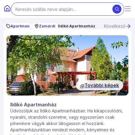
Következő
Apartman
Zamárdi
Ildikó Apartmanház
További képek
Ildikó Apartmanház
Üdvözöljük az Ildikó Apartmanházban. Ha kikapcsolódni,
nyaralni, strandolni szeretne, vagy egyszerűen csak
pihenésre vágyik akkor látogasson el hozzánk.
Apartmanházunkban mindezt modern, kényelmes és