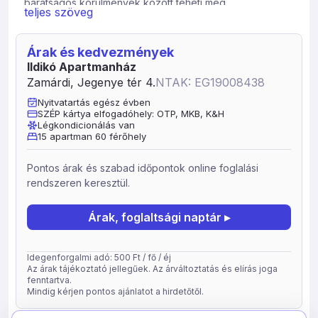
barátságos körülmények között teheti meg.
teljes szöveg
Az Apartmanház 15 önálló apartmanból áll. Az
apartmanokban 4 fő kényelmes elhelyezkedésére van
Árak és kedvezmények
lehetőség. Minden apartmanhoz tartozik egy nappali, jól
Ildikó Apartmanház
felszerelt konyha hűtővel, mikrohullámú sütővel,
Zamárdi, Jegenye tér 4.
NTAK: EG19008438
gáztűzhellyel, valamint 2 db 2 személyes hálószoba, 2
erkély, fürdőszoba (minden fürdőszoba fürdőkáddal)
Nyitvatartás egész évben
SZÉP kártya elfogadóhely: OTP, MKB, K&H
külön WC. Az apartmanokban 30 csatornás kábel TV
Légkondicionálás van
van, továbbá a nyári hőségben a légkondicionáló
15 apartman 60 férőhely
berendezések gondoskodnak a kellemes klímáról. Az
épület utcafrontjain 15 db saját parkoló áll a Vendégek
Pontos árak és szabad időpontok online foglalási
rendelkezésére.
rendszeren keresztül.
Az Apartmanház közelében élelmiszerüzlet és étterem is
üzemel, de Zamárdiban a szórakozás és a sportolás
Árak, foglaltsági naptár ▸
számos formája megtalálható, mint például tenisz, mini
golf, lovaglás, vízbicikli, horgászat, szörf, strandröplabda,
Kerékpar- és robogó kölcsönzés, vízisí (Siófok),
Idegenforgalmi adó: 500 Ft / fő / éj
Az árak tájékoztató jellegűek. Az árváltoztatás és elírás joga
hajókirándulás (Siófok), termálfürdők.
fenntartva.
Mindig kérjen pontos ajánlatot a hirdetőtől.