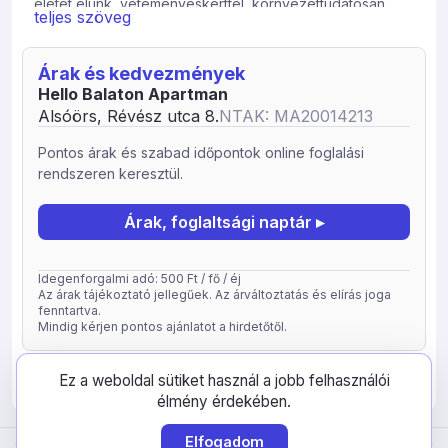
életet élünk, veteményeskerttel, környezettudatosan.
teljes szöveg
Házunk vendégfogadásra alkalmas részét felújítottuk,
leválasztottuk, hogy mindenki számára intim és zavartalan
legyen a pihenés. Várunk családokat, barátokat,
Árak és kedvezmények
fiatalokat, idősebbeket, egyszóval Mindenkit aki imádja a
Hello Balaton Apartman
BALATONT.
Alsóörs, Révész utca 8.
NTAK: MA20014213
Extra szolgáltatások: finn szauna, saját kerékpártároló,
kerthelyiség, grillezési lehetőség.
Pontos árak és szabad időpontok online foglalási
Bababarát szállás: játszótér, babajátékok, hordozható
rendszeren keresztül.
kiságy, trambulin, asztali etetőszék, bébiétel melegítési
lehetőség, kiságy.
Árak, foglaltsági naptár ▸
A szállashely típusa: apartman
Panorámás Premium 6 fős apartman, max. 6 fő
Idegenforgalmi adó: 500 Ft / fő / éj
Földszinti Premium 2 fős apartman 1 hálótérrel, max. 2 fő
Az árak tájékoztató jellegűek. Az árváltoztatás és elírás joga
fenntartva.
Mindig kérjen pontos ajánlatot a hirdetőtől.
frissítve: 2026-05-05
80077
Ez a weboldal sütiket használ a jobb felhasználói
élmény érdekében.
Elfogadom