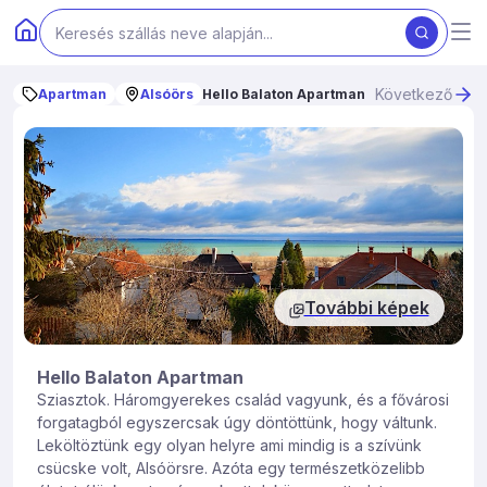
Következő
Apartman
Alsóörs
Hello Balaton Apartman
További képek
Hello Balaton Apartman
Sziasztok. Háromgyerekes család vagyunk, és a fővárosi
forgatagból egyszercsak úgy döntöttünk, hogy váltunk.
Leköltöztünk egy olyan helyre ami mindig is a szívünk
csücske volt, Alsóörsre. Azóta egy természetközelibb