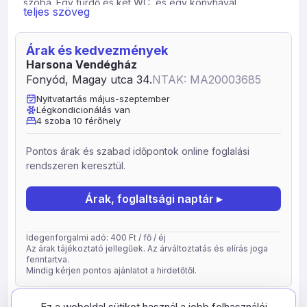
szoba. Egy fürdő és két WC, és egy konyhával
teljes szöveg
rendelkezik a szállás. Parkolási lehetőség biztosított az
udvarban. Közelben: Balaton 300 m, bolt 500 m, kilátó
200 m.
Árak és kedvezmények
Harsona Vendégház
Extra szolgáltatások: kerthelyiség.
Fonyód, Magay utca 34.
NTAK: MA20003685
A szállashely típusa: apartman
Nyitvatartás május-szeptember
6 fős apartman 2 hálótérrel
Légkondicionálás van
5 fős apartman 2 hálótérrel
4 szoba 10 férőhely
Pontos árak és szabad időpontok online foglalási
rendszeren keresztül.
Árak, foglaltsági naptár ▸
Idegenforgalmi adó: 400 Ft / fő / éj
Az árak tájékoztató jellegűek. Az árváltoztatás és elírás joga
fenntartva.
Mindig kérjen pontos ajánlatot a hirdetőtől.
frissítve: 2026-05-05
72360