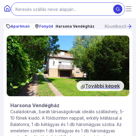
Következő
Apartman
Fonyód
Harsona Vendégház
További képek
Harsona Vendégház
Családoknak, baráti társaságoknak ideális szálláshely, 5-
10 főnek kiadó. A földszinten nappali, erkély kilátással a
Balatonra, 1 db kétágyas és 1 db háromágyas szoba. Az
emeleten szintén 1 db kétágyas és 1 db háromágyas